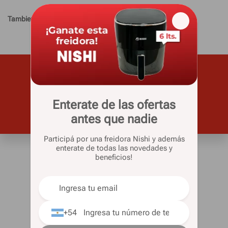
Tambien te pueden interesar
Subscribite para recibir todas las
novedades y ofertas
Enterate de las ofertas
antes que nadie
Participá por una freidora Nishi y además
enterate de todas las novedades y
Casa Silvia
beneficios!
Quienes somos
Sucursales
Venta telefónica
+54
Novedades
Sorteos