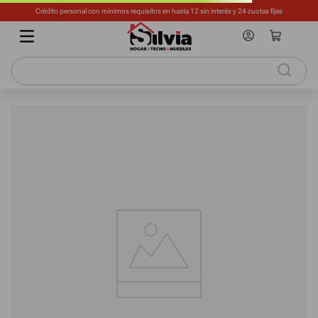
Crédito personal con mínimos requisitos en hasta 12 sin interés y 24 cuotas fijas