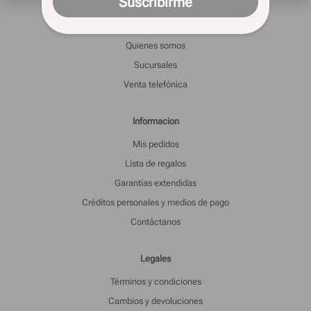
Suscribirme
Casa Silvia
Quienes somos
Sucursales
Venta telefónica
Informacion
Mis pedidos
Lista de regalos
Garantías extendidas
Créditos personales y medios de pago
Contáctanos
Legales
Términos y condiciones
Cambios y devoluciones