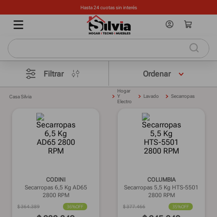
Hasta 24 cuotas sin interés
Filtrar
Hogar
Y
Lavado
Secarropas
Casa Silvia
Electro
CODINI
COLUMBIA
Secarropas 6,5 Kg AD65
Secarropas 5,5 Kg HTS-5501
2800 RPM
2800 RPM
$
364
.
389
36%
OFF
$
377
.
466
35%
OFF