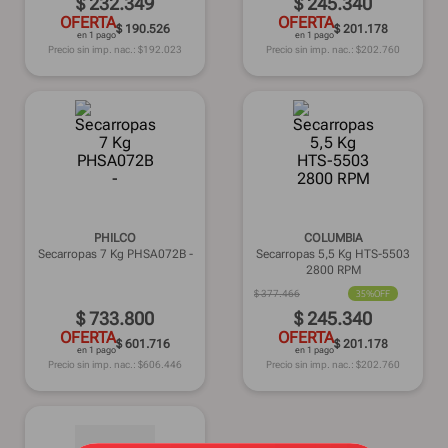
$
232
.
349
$
245
.
340
OFERTA
OFERTA
$ 190.526
$ 201.178
en 1 pago
en 1 pago
Precio sin imp. nac.: $
192.023
Precio sin imp. nac.: $
202.760
PHILCO
COLUMBIA
Secarropas 7 Kg PHSA072B -
Secarropas 5,5 Kg HTS-5503
2800 RPM
$
377
.
466
35%
OFF
$
733
.
800
$
245
.
340
OFERTA
OFERTA
$ 601.716
$ 201.178
en 1 pago
en 1 pago
Precio sin imp. nac.: $
606.446
Precio sin imp. nac.: $
202.760