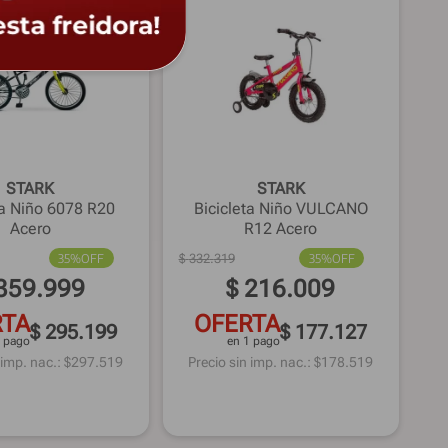
STARK
STARK
ta Niño 6078 R20
Bicicleta Niño VULCANO
Acero
R12 Acero
35%
OFF
$
332
.
319
35%
OFF
359
.
999
$
216
.
009
RTA
OFERTA
$ 295.199
$ 177.127
1 pago
en 1 pago
 imp. nac.: $
297.519
Precio sin imp. nac.: $
178.519