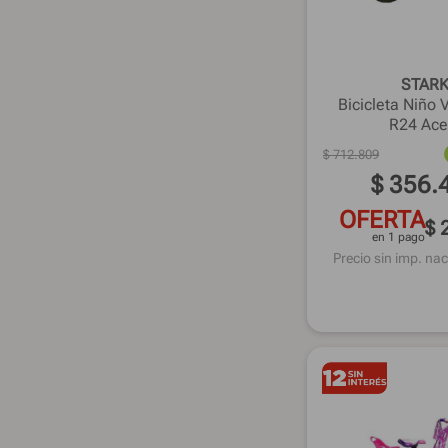
STAR
Bicicleta Niñ
R24 Ace
$
712
.
809
$
356
.
OFERTA
$ 
en 1 pago
Precio sin imp. nac