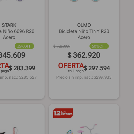
STARK
OLMO
ta Niño 6096 R20
Bicicleta Niño TINY R20
Acero
Acero
35%
OFF
$
726
.
009
50%
OFF
345
.
609
$
362
.
920
RTA
OFERTA
$ 283.399
$ 297.594
1 pago
en 1 pago
 imp. nac.: $
285.627
Precio sin imp. nac.: $
299.933