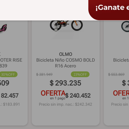
K
OLMO
OTER RISE
Bicicleta Niño COSMO BOLD
Bicicle
839
R16 Acero
30%
OFF
$
381
.
949
23%
OFF
$
553
.
869
509
$
293
.
235
$
OFERTA
OFE
182.457
$ 240.452
en 1 pago
en 
.: $
183.891
Precio sin imp. nac.: $
242.342
Precio sin