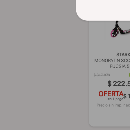
STAR
MONOPATIN SCO
FUCSIA 5
$
317
.
879
$
222
.
OFERTA
$ 
en 1 pago
Precio sin imp. nac