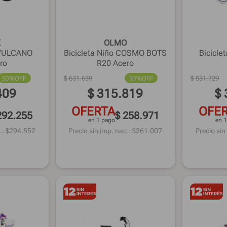
K
OLMO
o VULCANO
Bicicleta Niño COSMO BOTS
Bicicle
ro
R20 Acero
50%
OFF
$
631
.
639
50%
OFF
$
531
.
729
409
$
315
.
819
$
OFERTA
OFE
292.255
$ 258.971
en 1 pago
en 
.: $
294.552
Precio sin imp. nac.: $
261.007
Precio sin