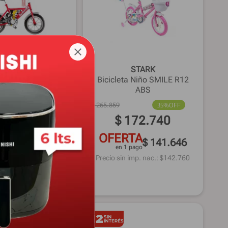
STARK
STARK
ta Niño TOP RACE
Bicicleta Niño SMILE R12
R12 Acero
ABS
35%
OFF
$
265
.
859
35%
OFF
172
.
740
$
172
.
740
RTA
OFERTA
$ 141.646
$ 141.646
1 pago
en 1 pago
 imp. nac.: $
142.760
Precio sin imp. nac.: $
142.760