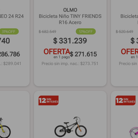
OLMO
 NEO 24 R24
Bicicleta Niño TINY FRIENDS
Bicicle
R16 Acero
31%
OFF
$
682
.
549
51%
OFF
$
520
.
649
740
$
331
.
239
$
OFERTA
OFE
286.786
$ 271.615
en 1 pago
en 
.: $
289.041
Precio sin imp. nac.: $
273.751
Precio sin