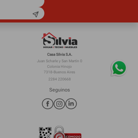
Casa Silvia S.A.
Juan Scharle y San Martín 0
Colonia Hinojo
7318-Buenos Aires
2284 220668
Seguinos