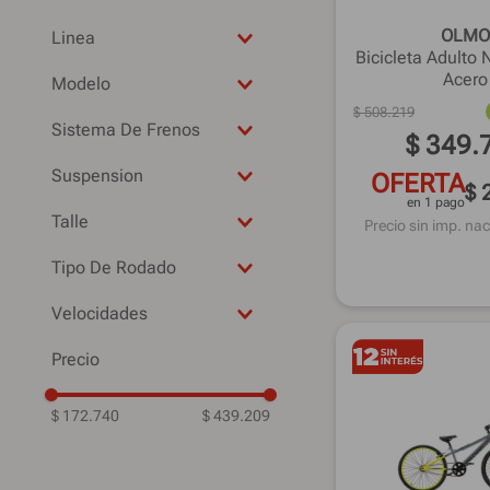
Aluminio
6 meses
OLMO
Aero
Linea
Bicicleta Adulto
ABS
-
Acero
Modelo
-
20
$
508
.
219
VULCANO
16
Sistema De Frenos
$
349
.
TOP RACE
12
-
TINY
Suspension
OFERTA
24
$ 
V-Brake
TINY FRIENDS
en 1 pago
No
Herradura
Talle
Precio sin imp. nac
TEAM JR
-
V-Break
-
STREET
Tipo De Rodado
U-Break
16"
SMILE
R20
20"
Velocidades
RISE
R16
18"
-
LOVE 6007
R12
16
18
COSMO BOTS
Monopatin
$ 172.740
R24
$ 439.209
-