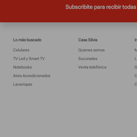
Subscribite para recibir todas
Lo más buscado
Casa Silvia
I
Celulares
Quienes somos
M
TV Led y Smart TV
Sucursales
L
Notebooks
Venta telefónica
G
Aires Acondicionados
C
Lavarropas
C