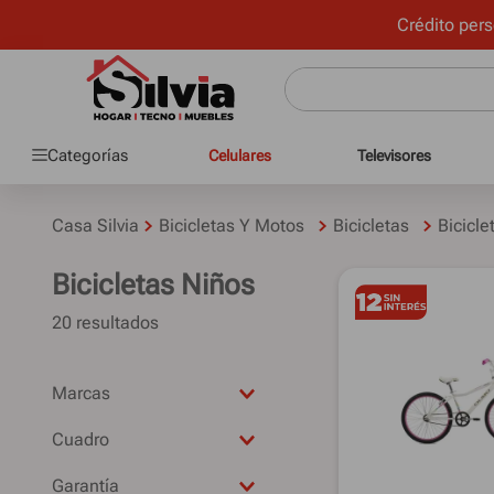
Crédito pers
Categorías
Celulares
Televisores
Casa Silvia
Bicicletas Y Motos
Bicicletas
Bicicle
Bicicletas Niños
20
OLMO
Cuadro
STARK
Acero
Garantía