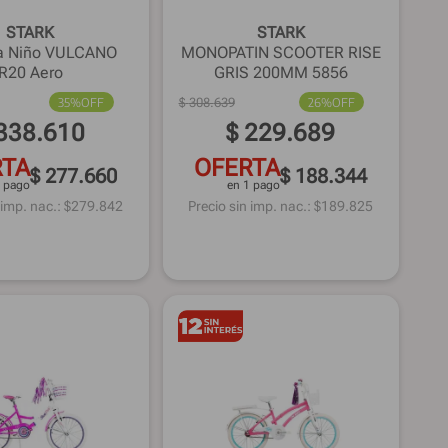
STARK
STARK
ta Niño VULCANO
MONOPATIN SCOOTER RISE
R20 Aero
GRIS 200MM 5856
35%
OFF
$
308
.
639
26%
OFF
338
.
610
$
229
.
689
RTA
OFERTA
$ 277.660
$ 188.344
1 pago
en 1 pago
 imp. nac.: $
279.842
Precio sin imp. nac.: $
189.825