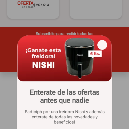
OFERTA
$ 267.614
en 1 pago
Subscribite para recibir todas las
novedades y ofertas
Casa Silvia
Enterate de las ofertas
Quienes somos
antes que nadie
Sucursales
Venta telefónica
Participá por una freidora Nishi y además
enterate de todas las novedades y
beneficios!
Informacion