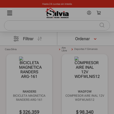
Hasta 24 cuotas sin interés
Filtrar
Aire
Deportes Y Gimansio
Casa Silvia
Libre
RANDERS
WADFOW
BICICLETA MAGNETICA
COMPRESOR AIRE INAL 12V
RANDERS ARG-161
WDFWLNI512
$
326
.
359
$
98
.
340