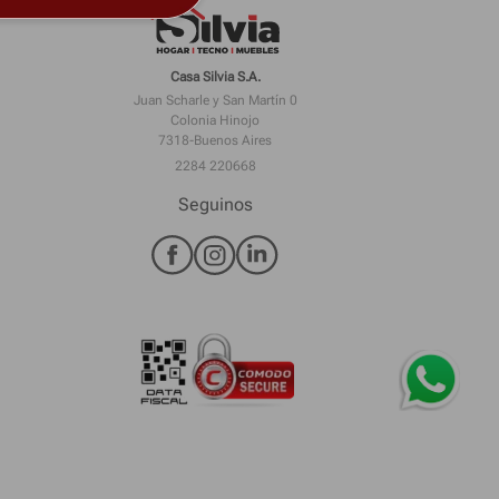
Casa Silvia S.A.
Juan Scharle y San Martín 0
Colonia Hinojo
7318-Buenos Aires
2284 220668
Seguinos