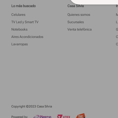
Lo más buscado
Casa Silvia
I
Celulares
Quienes somos
M
TV Led y Smart TV
Sucursales
L
Notebooks
Venta telefónica
G
Aires Acondicionados
C
Lavarropas
C
Copyright ©2023 Casa Silvia
Powered by