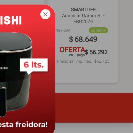
NOGA
SMARTLIFE
ar Gamer ST3990
Auricular Gamer SL-
EBG207G
30%
OFF
$
137
.
299
50%
OFF
62
.
619
$
68
.
649
RTA
OFERTA
$ 51.347
$ 56.292
1 pago
en 1 pago
 imp. nac.: $
51.751
Precio sin imp. nac.: $
62.125