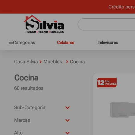
Crédito pers
Categorías
Celulares
Televisores
Casa Silvia
Muebles
Cocina
Cocina
60
Sub-Categoría
Alacenas
Bajo mesada
DURAFORT
Kits de cocina
Alto