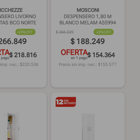
ICCHEZZE
MOSCONI
NSERO LIVORNO
DESPENSERO 1,80 M
PTAS BCO NORTE
BLANCO MELAM A55994
49%
OFF
$
366
.
029
49%
OFF
266
.
849
$
188
.
249
RTA
OFERTA
$ 218.816
$ 154.364
1 pago
en 1 pago
 imp. nac.: $
220.536
Precio sin imp. nac.: $
155.577