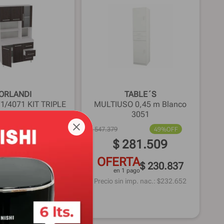
ORLANDI
TABLE´S
71/4071 KIT TRIPLE
MULTIUSO 0,45 m Blanco
BCO/WGE
3051
49%
OFF
$
547
.
379
49%
OFF
335
.
249
$
281
.
509
RTA
OFERTA
$ 274.904
$ 230.837
1 pago
en 1 pago
 imp. nac.: $
277.065
Precio sin imp. nac.: $
232.652