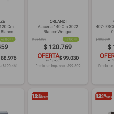
ZZE
ORLANDI
 120 Cm
Alacena 140 Cm 3022
407- ES
 Blanco
Blanco-Wengue
0
49%
OFF
$
234
.
839
49%
OFF
$
302
.
699
459
$
120
.
769
$
OFERTA
OFE
188.976
$ 99.030
en 1 pago
en 
.: $
190.461
Precio sin imp. nac.: $
99.809
Precio sin