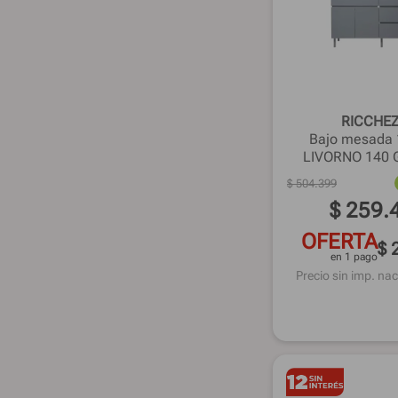
RICCHE
Bajo mesada
LIVORNO 140 G
$
504
.
399
$
259
.
OFERTA
$ 
en 1 pago
Precio sin imp. nac