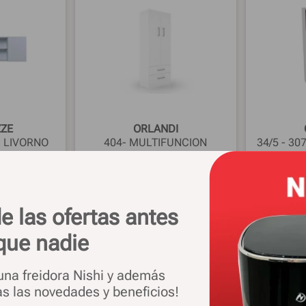
ZZE
ORLANDI
m LIVORNO
404- MULTIFUNCION
34/5 - 30
nco
MELAMINA 0,60 2CAJ-2PT
49%
OFF
$
370
.
529
49%
OFF
$
651
.
879
789
$
190
.
559
$
e las ofertas antes
OFERTA
OFE
133.486
$ 156.258
en 1 pago
en 
que nadie
.: $
134.536
Precio sin imp. nac.: $
157.486
Precio sin
 una freidora Nishi y además
as las novedades y beneficios!