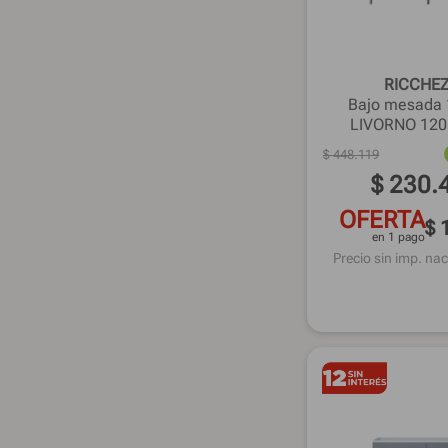
RICCHE
Bajo mesada
LIVORNO 120
$
448
.
119
$
230
.
OFERTA
$ 
en 1 pago
Precio sin imp. nac