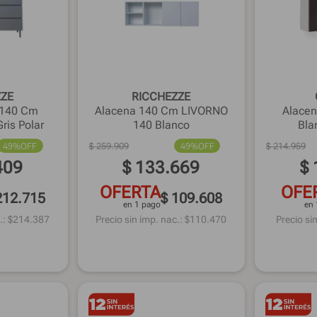
ZZE
RICCHEZZE
 140 Cm
Alacena 140 Cm LIVORNO
Alace
ris Polar
140 Blanco
Bla
49%
OFF
$
259
.
909
49%
OFF
$
214
.
959
409
$
133
.
669
$
OFERTA
OFE
212.715
$ 109.608
en 1 pago
en 
.: $
214.387
Precio sin imp. nac.: $
110.470
Precio sin