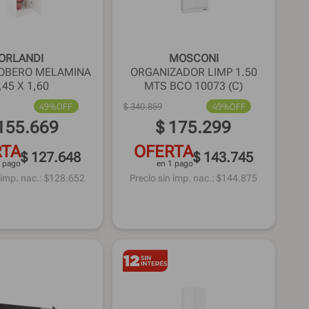
ORLANDI
MOSCONI
COBERO MELAMINA
ORGANIZADOR LIMP 1.50
,45 X 1,60
MTS BCO 10073 (C)
49%
OFF
$
340
.
859
49%
OFF
155
.
669
$
175
.
299
RTA
OFERTA
$ 127.648
$ 143.745
1 pago
en 1 pago
 imp. nac.: $
128.652
Precio sin imp. nac.: $
144.875