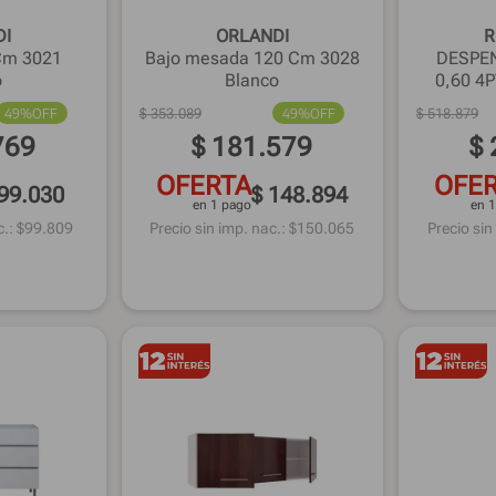
DI
ORLANDI
R
Cm 3021
Bajo mesada 120 Cm 3028
DESPE
o
Blanco
0,60 4
49%
OFF
$
353
.
089
49%
OFF
$
518
.
879
769
$
181
.
579
$
OFERTA
OFE
 99.030
$ 148.894
en 1 pago
en 
.: $
99.809
Precio sin imp. nac.: $
150.065
Precio sin