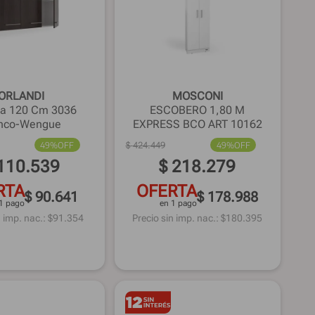
ORLANDI
MOSCONI
na 120 Cm 3036
ESCOBERO 1,80 M
nco-Wengue
EXPRESS BCO ART 10162
49%
OFF
$
424
.
449
49%
OFF
110
.
539
$
218
.
279
RTA
OFERTA
$ 90.641
$ 178.988
1 pago
en 1 pago
 imp. nac.: $
91.354
Precio sin imp. nac.: $
180.395