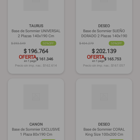
TAURUS
DESEO
Base de Sommier UNIVERSAL
Base de Sommier SUEÑO
2 Plazas 140x190 Cm
DORADO 2 Plazas 140x190
Cm
$
393
.
549
50%
OFF
$
404
.
279
50%
OFF
$
196
.
764
$
202
.
139
OFERTA
OFERTA
$ 161.346
$ 165.753
en 1 pago
en 1 pago
Precio sin imp. nac.: $
162.614
Precio sin imp. nac.: $
167.057
CANON
DESEO
Base de Sommier EXCLUSIVE
Base de Sommier CORAL
1 Plaza 80x190 Cm
King Size 100x200 Cm