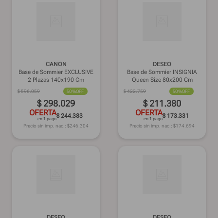
CANON
DESEO
Base de Sommier EXCLUSIVE
Base de Sommier INSIGNIA
2 Plazas 140x190 Cm
Queen Size 80x200 Cm
$
596
.
059
50%
OFF
$
422
.
759
50%
OFF
$
298
.
029
$
211
.
380
OFERTA
OFERTA
$ 244.383
$ 173.331
en 1 pago
en 1 pago
Precio sin imp. nac.: $
246.304
Precio sin imp. nac.: $
174.694
DESEO
DESEO