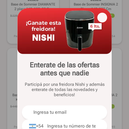
Base de Sommier DIAMANTE
Base de Sommier INSIGNIA 2
2 plaza 140x190x20 Cm
Plazas 140x190 Cm
$
229
.
690
12%
OFF
$
506
.
839
50%
OFF
$
201
.
219
$
253
.
440
OFERTA
OFERTA
$ 164.999
$ 207.820
en 1 pago
en 1 pago
Precio sin imp. nac.: $
166.296
Precio sin imp. nac.: $
209.454
Enterate de las ofertas
antes que nadie
Participá por una freidora Nishi y además
enterate de todas las novedades y
DESEO
DESEO
beneficios!
Base de Sommier INSIGNIA
Base de Sommier ENIGMA 2
King Size 100x200 Cm
Plazas 140x190 cm
$
440
.
289
50%
OFF
$
524
.
399
50%
OFF
$
220
.
140
$
262
.
199
OFERTA
OFERTA
$ 180.514
$ 215.003
en 1 pago
en 1 pago
+54
Precio sin imp. nac.: $
181.933
Precio sin imp. nac.: $
216.693