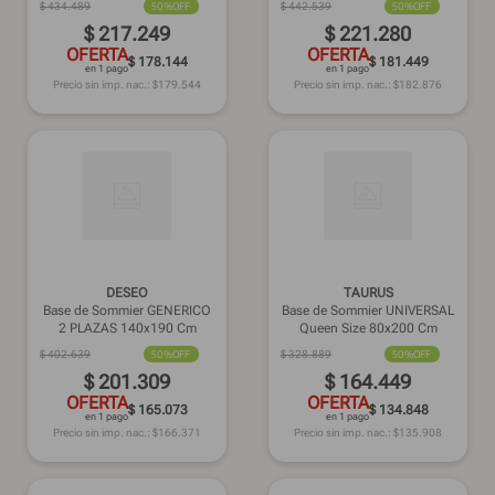
$
434
.
489
50%
OFF
$
442
.
539
50%
OFF
$
217
.
249
$
221
.
280
OFERTA
OFERTA
$ 178.144
$ 181.449
en 1 pago
en 1 pago
Precio sin imp. nac.: $
179.544
Precio sin imp. nac.: $
182.876
DESEO
TAURUS
Base de Sommier GENERICO
Base de Sommier UNIVERSAL
2 PLAZAS 140x190 Cm
Queen Size 80x200 Cm
$
402
.
639
50%
OFF
$
328
.
889
50%
OFF
$
201
.
309
$
164
.
449
OFERTA
OFERTA
$ 165.073
$ 134.848
en 1 pago
en 1 pago
Precio sin imp. nac.: $
166.371
Precio sin imp. nac.: $
135.908