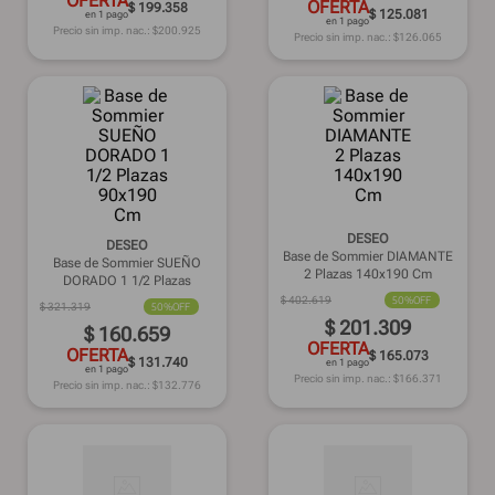
OFERTA
OFERTA
$ 199.358
$ 125.081
en 1 pago
en 1 pago
Precio sin imp. nac.: $
200.925
Precio sin imp. nac.: $
126.065
DESEO
DESEO
Base de Sommier DIAMANTE
Base de Sommier SUEÑO
2 Plazas 140x190 Cm
DORADO 1 1/2 Plazas
90x190 Cm
$
402
.
619
50%
OFF
$
321
.
319
50%
OFF
$
201
.
309
$
160
.
659
OFERTA
OFERTA
$ 165.073
$ 131.740
en 1 pago
en 1 pago
Precio sin imp. nac.: $
166.371
Precio sin imp. nac.: $
132.776