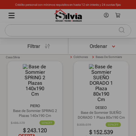
Crédito personal con mínimos requisitos en hasta 12 sin interés y 24 cuotas fijas
Filtrar
Colchones
Bases De Sommiers
Casa Silvia
PIERO
DESEO
Base de Sommier SPRING 2
Base de Sommier SUEÑO
Plazas 140x190 Cm
DORADO 1 Plaza 80x190 Cm
$
486
.
179
50%
OFF
$
305
.
079
50%
OFF
$
243
.
120
$
152
.
539