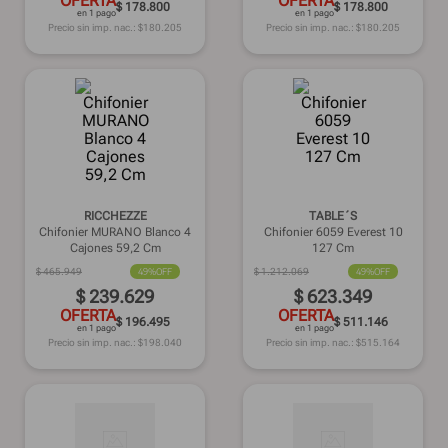
OFERTA
OFERTA
$ 178.800
$ 178.800
en 1 pago
en 1 pago
Precio sin imp. nac.: $
180.205
Precio sin imp. nac.: $
180.205
RICCHEZZE
TABLE´S
Chifonier MURANO Blanco 4
Chifonier 6059 Everest 10
Cajones 59,2 Cm
127 Cm
$
465
.
949
49%
OFF
$
1
.
212
.
069
49%
OFF
$
239
.
629
$
623
.
349
OFERTA
OFERTA
$ 196.495
$ 511.146
en 1 pago
en 1 pago
Precio sin imp. nac.: $
198.040
Precio sin imp. nac.: $
515.164