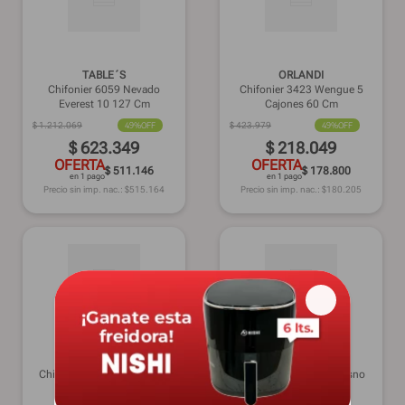
TABLE´S
ORLANDI
Chifonier 6059 Nevado
Chifonier 3423 Wengue 5
Everest 10 127 Cm
Cajones 60 Cm
$
1
.
212
.
069
49%
OFF
$
423
.
979
49%
OFF
$
623
.
349
$
218
.
049
OFERTA
OFERTA
$ 511.146
$ 178.800
en 1 pago
en 1 pago
Precio sin imp. nac.: $
515.164
Precio sin imp. nac.: $
180.205
TABLE´S
RICCHEZZE
Chifonier 6058 Caoba 5 64
Chifonier PIU PACK Fresno
Cm
Blanco 4 45,3 Cm