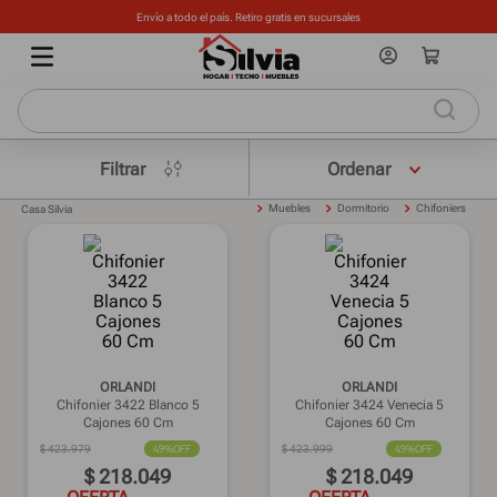
Envío a todo el país. Retiro gratis en sucursales
Filtrar
Muebles
Dormitorio
Chifoniers
Casa Silvia
ORLANDI
ORLANDI
Chifonier 3422 Blanco 5
Chifonier 3424 Venecia 5
Cajones 60 Cm
Cajones 60 Cm
$
423
.
979
49%
OFF
$
423
.
999
49%
OFF
$
218
.
049
$
218
.
049