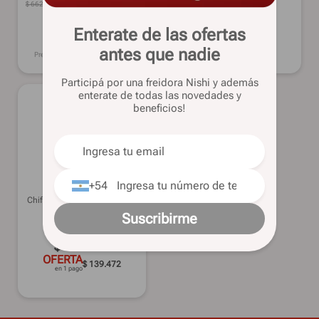
$
662
.
419
49%
OFF
$
340
.
679
$
170
.
089
Enterate de las ofertas
OFERTA
OFERTA
$ 279.356
$ 139.472
en 1 pago
en 1 pago
antes que nadie
Precio sin imp. nac.: $
281.552
Participá por una freidora Nishi y además
enterate de todas las novedades y
beneficios!
+54
RICCHEZZE
Chifonier PIU PACK Caramelo
4 45,3 Cm
Suscribirme
$
170
.
089
OFERTA
$ 139.472
en 1 pago