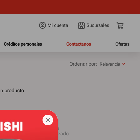
Mi cuenta
Créditos personales
Contactanos
Ofertas
Relevancia
ún producto
términos ingresados
 una sola palabra
s genéricos en la búsqueda
 sinónimos del término deseado