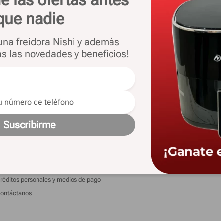
que nadie
 una freidora Nishi y además
as las novedades y beneficios!
 las novedades y ofertas
nformacion
Legales
Suscribirme
is pedidos
Términos y condiciones
ista de regalos
Cambios y devoluciones
arantías extendidas
Botón de arrepentimiento
réditos personales y medios de pago
ontáctanos