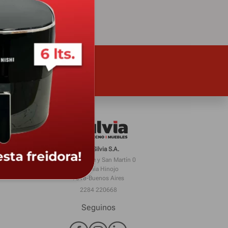
Casa Silvia S.A.
Juan Scharle y San Martín 0
Colonia Hinojo
7318-Buenos Aires
2284 220668
Seguinos