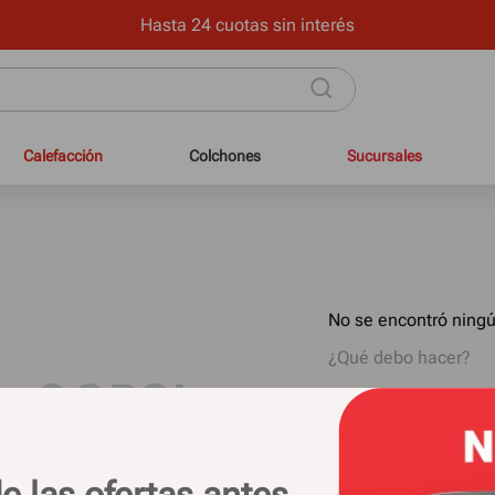
Hasta 24 cuotas sin interés
Calefacción
Colchones
Sucursales
No se encontró ning
¿Qué debo hacer?
OOPS!
Comprueba los 
Intenta utilizar
Utiliza término
Intenta buscar
e las ofertas antes