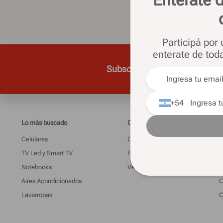
Participá por
enterate de tod
Subscribite para recibir todas
+54
Lo más buscado
Casa Silvia
I
Celulares
Quienes somos
M
TV Led y Smart TV
Sucursales
L
Notebooks
Venta telefónica
G
Aires Acondicionados
C
Lavarropas
C