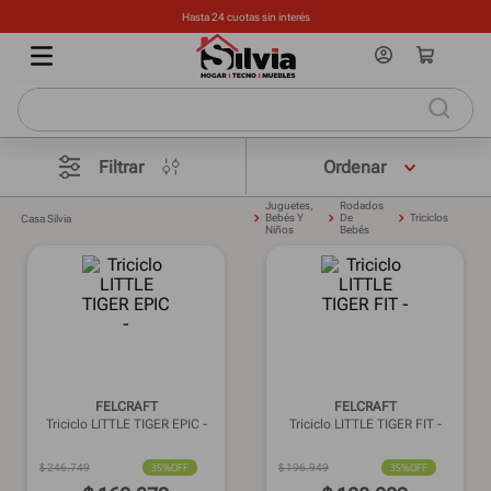
Hasta 24 cuotas sin interés
Filtrar
Juguetes,
Rodados
Bebés Y
De
Triciclos
Casa Silvia
Niños
Bebés
FELCRAFT
FELCRAFT
Triciclo LITTLE TIGER EPIC -
Triciclo LITTLE TIGER FIT -
$
246
.
749
35%
OFF
$
196
.
949
35%
OFF