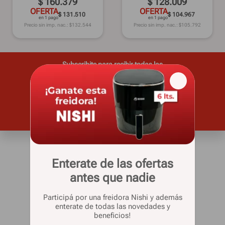
$
160
.
379
$
128
.
009
OFERTA
OFERTA
$ 131.510
$ 104.967
en 1 pago
en 1 pago
Precio sin imp. nac.: $
132.544
Precio sin imp. nac.: $
105.792
Subscribite para recibir todas las
novedades y ofertas
Casa Silvia
Enterate de las ofertas
Quienes somos
antes que nadie
Sucursales
Venta telefónica
Participá por una freidora Nishi y además
enterate de todas las novedades y
beneficios!
Informacion