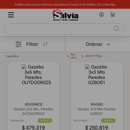
Crédito personal con mínimos requisitos en hasta 12 sin interés y 24 cuotas fijas
Filtrar
Aire
Jardín Y Playa
Casa Silvia
Libre
GOODNICE
WAGGS
Gazebo 3x6 Mts. Paredes
Gazebo 3x3 Mts Paredes
OUTDOOR025
GZBO01
$
958
.
649
50%
OFF
$
337
.
039
26%
OFF
$
479
.
319
$
250
.
819