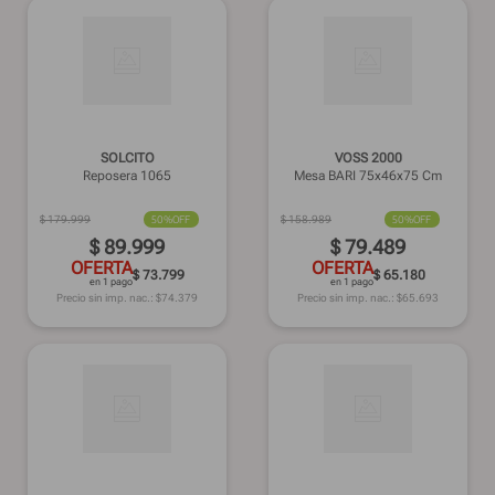
SOLCITO
VOSS 2000
Reposera 1065
Mesa BARI 75x46x75 Cm
$
179
.
999
50%
OFF
$
158
.
989
50%
OFF
$
89
.
999
$
79
.
489
OFERTA
OFERTA
$ 73.799
$ 65.180
en 1 pago
en 1 pago
Precio sin imp. nac.: $
74.379
Precio sin imp. nac.: $
65.693