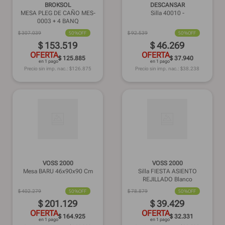
BROKSOL
DESCANSAR
MESA PLEG DE CAÑO MES-
Silla 40010 -
0003 + 4 BANQ
$
307
.
039
50%
OFF
$
92
.
539
50%
OFF
$
153
.
519
$
46
.
269
OFERTA
OFERTA
$ 125.885
$ 37.940
en 1 pago
en 1 pago
Precio sin imp. nac.: $
126.875
Precio sin imp. nac.: $
38.238
VOSS 2000
VOSS 2000
Mesa BARU 46x90x90 Cm
Silla FIESTA ASIENTO
REJILLADO Blanco
$
402
.
279
50%
OFF
$
78
.
879
50%
OFF
$
201
.
129
$
39
.
429
OFERTA
OFERTA
$ 164.925
$ 32.331
en 1 pago
en 1 pago