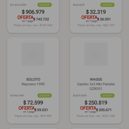
$
1
.
813
.
949
50%
OFF
$
64
.
629
50%
OFF
$
906
.
979
$
32
.
319
OFERTA
OFERTA
$ 743.722
$ 26.501
en 1 pago
en 1 pago
Precio sin imp. nac.: $
749.569
Precio sin imp. nac.: $
26.709
SOLCITO
WAGGS
Reposera 1090
Gazebo 3x3 Mts Paredes
GZBO01
$
145
.
199
50%
OFF
$
337
.
039
26%
OFF
$
72
.
599
$
250
.
819
OFERTA
OFERTA
$ 59.531
$ 205.671
en 1 pago
en 1 pago
Precio sin imp. nac.: $
59.999
Precio sin imp. nac.: $
207.288