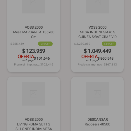
VOSS 2000
VOSS 2000
Mesa MARGARITA 135x80
MESA INDONESIA+6 S
Cm
GUINEA S/RAT GRAF VID
$
255
.
439
51%
OFF
$
2
.
230
.
089
53%
OFF
$
123
.
959
$
1
.
049
.
449
OFERTA
OFERTA
$ 101.646
$ 860.548
en 1 pago
en 1 pago
Precio sin imp. nac.: $
102.445
Precio sin imp. nac.: $
867.313
VOSS 2000
DESCANSAR
LIVING ROMA SET1 2
Reposera 40500
SILLONES INDIV+MESA