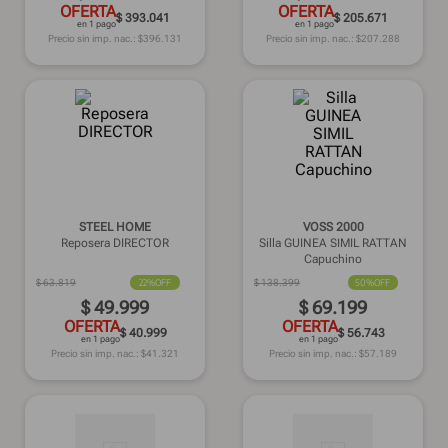
OFERTA
OFERTA
$ 393.041
$ 205.671
en 1 pago
en 1 pago
Precio sin imp. nac.: $
396.131
Precio sin imp. nac.: $
207.288
STEEL HOME
VOSS 2000
Reposera DIRECTOR
Silla GUINEA SIMIL RATTAN
Capuchino
$
63
.
819
22%
OFF
$
138
.
399
50%
OFF
$
49
.
999
$
69
.
199
OFERTA
OFERTA
$ 40.999
$ 56.743
en 1 pago
en 1 pago
Precio sin imp. nac.: $
41.321
Precio sin imp. nac.: $
57.189