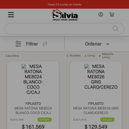
Hasta 24 cuotas sin interés
Filtrar
Mesa De
Muebles
Living
Casa Silvia
Living
FIPLASTO
FIPLASTO
MESA RATONA ME8024
MESA RATONA ME8026 GRIS
BLANCO-COCO C/CAJ
CLARO/CEREZO
$
314
.
189
49%
OFF
$
251
.
919
49%
OFF
$
161
.
569
$
129
.
549