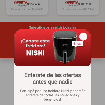
OFERTA
OFERTA
$ 132.486
$ 106.230
en 1 pago
en 1 pago
Precio sin imp. nac.: $
133.528
Precio sin imp. nac.: $
107.065
Subscribite para recibir todas las
novedades y ofertas
Casa Silvia
Enterate de las ofertas
Quienes somos
antes que nadie
Sucursales
Venta telefónica
Participá por una freidora Nishi y además
enterate de todas las novedades y
beneficios!
Informacion