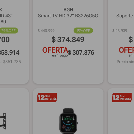
X
BGH
HD 43"
Smart TV HD 32" B3226G5G
Soporte 
180
29%
OFF
$
440
.
999
15%
OFF
$
28
.
939
700
$
374
.
849
$
OFERTA
OFE
358.914
$ 307.376
en 1 pago
en 
.: $
361.735
Precio sin