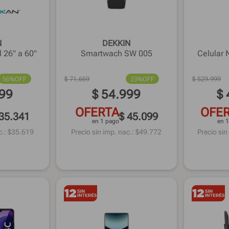
N
DEKKIN
 26" a 60"
Smartwach SW 005
Celular 
56%
OFF
$
71
.
669
23%
OFF
$
529
.
999
99
$
54
.
999
$
OFERTA
OFE
 35.341
$ 45.099
en 1 pago
en 
.: $
35.619
Precio sin imp. nac.: $
49.772
Precio sin