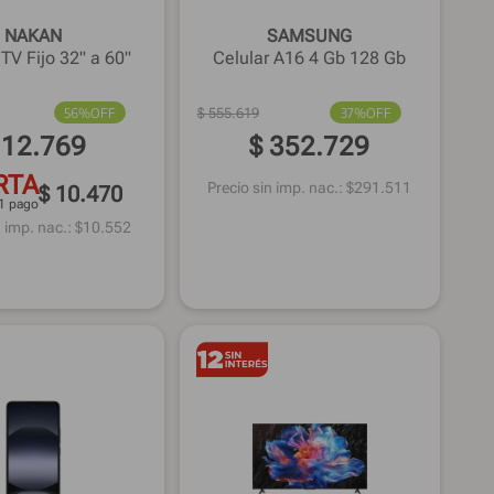
NAKAN
SAMSUNG
TV Fijo 32" a 60"
Celular A16 4 Gb 128 Gb
56%
OFF
$
555
.
619
37%
OFF
12
.
769
$
352
.
729
RTA
Precio sin imp. nac.: $
291.511
$ 10.470
1 pago
 imp. nac.: $
10.552