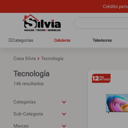
Crédito pers
Categorías
Celulares
Televisores
Casa Silvia
Tecnología
Tecnología
146
Audio
Sub-Categoría
Celulares
Accesorios Audio
Gamers