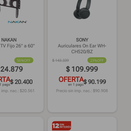
NAKAN
SONY
TV Fijo 26" a 60"
Auriculares On Ear WH-
CH520/BZ
56%
OFF
$
143
.
339
23%
OFF
24
.
879
$
109
.
999
RTA
OFERTA
$ 20.400
$ 90.199
1 pago
en 1 pago
 imp. nac.: $
20.561
Precio sin imp. nac.: $
90.908