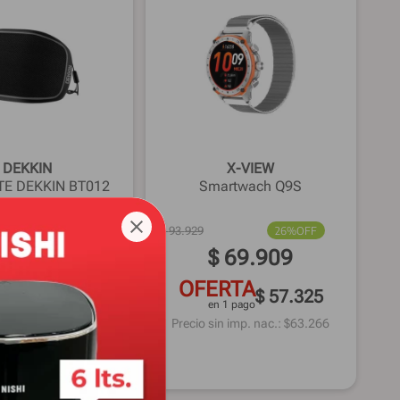
DEKKIN
X-VIEW
E DEKKIN BT012
Smartwach Q9S
NEGRO
55%
OFF
$
93
.
929
26%
OFF
34
.
549
$
69
.
909
RTA
OFERTA
$ 28.330
$ 57.325
1 pago
en 1 pago
 imp. nac.: $
28.552
Precio sin imp. nac.: $
63.266