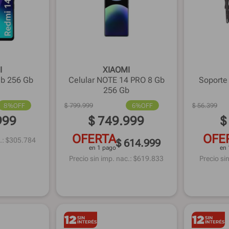
I
XIAOMI
Gb 256 Gb
Celular NOTE 14 PRO 8 Gb
Soporte 
256 Gb
8%
OFF
$
799
.
999
6%
OFF
$
56
.
399
999
$
749
.
999
$
OFERTA
OFE
.: $
305.784
$ 614.999
en 1 pago
en 
Precio sin imp. nac.: $
619.833
Precio sin