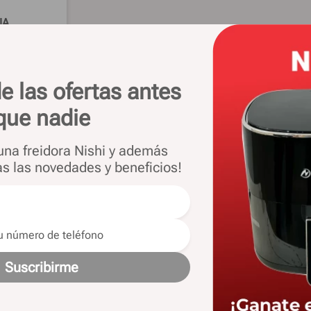
IA
esa 12" 60
6M
50%
OFF
e las ofertas antes
29
que nadie
 71.691
.: $
72.255
 una freidora Nishi y además
as las novedades y beneficios!
Suscribirme
 las novedades y ofertas