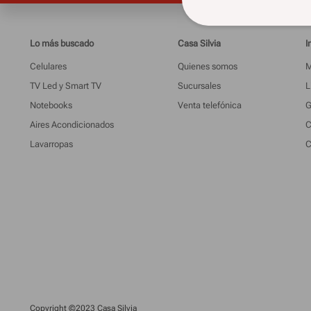
Lo más buscado
Casa Silvia
I
Celulares
Quienes somos
M
TV Led y Smart TV
Sucursales
L
Notebooks
Venta telefónica
G
Aires Acondicionados
C
Lavarropas
C
Copyright ©2023 Casa Silvia