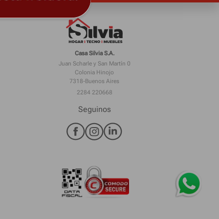
Casa Silvia S.A.
Juan Scharle y San Martín 0
Colonia Hinojo
7318-Buenos Aires
2284 220668
Seguinos