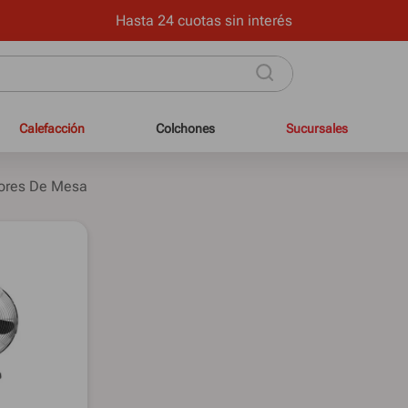
onal con mínimos requisitos en hasta 12 cuotas sin interés y 24
Calefacción
Colchones
Sucursales
dores De Mesa