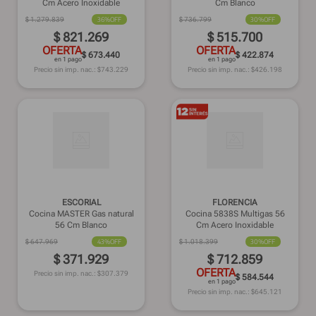
Cm Acero Inoxidable
Cm Blanco
$
1
.
279
.
839
36%
OFF
$
736
.
799
30%
OFF
$
821
.
269
$
515
.
700
OFERTA
OFERTA
$ 673.440
$ 422.874
en 1 pago
en 1 pago
Precio sin imp. nac.: $
743.229
Precio sin imp. nac.: $
426.198
ESCORIAL
FLORENCIA
Cocina MASTER Gas natural
Cocina 5838S Multigas 56
56 Cm Blanco
Cm Acero Inoxidable
$
647
.
969
43%
OFF
$
1
.
018
.
399
30%
OFF
$
371
.
929
$
712
.
859
OFERTA
Precio sin imp. nac.: $
307.379
$ 584.544
en 1 pago
Precio sin imp. nac.: $
645.121