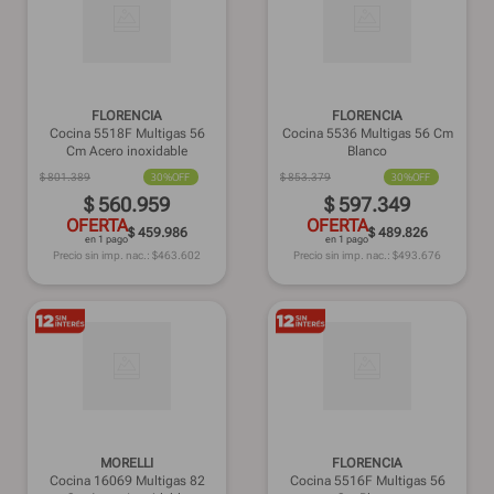
FLORENCIA
FLORENCIA
Cocina 5518F Multigas 56
Cocina 5536 Multigas 56 Cm
Cm Acero inoxidable
Blanco
$
801
.
389
30%
OFF
$
853
.
379
30%
OFF
$
560
.
959
$
597
.
349
OFERTA
OFERTA
$ 459.986
$ 489.826
en 1 pago
en 1 pago
Precio sin imp. nac.: $
463.602
Precio sin imp. nac.: $
493.676
MORELLI
FLORENCIA
Cocina 16069 Multigas 82
Cocina 5516F Multigas 56