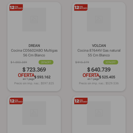
DREAN
VOLCAN
Cocina CD5602ABO Multigas
Cocina 87644V Gas natural
56 Cm Blanco
55 Cm Blanco
$
1
.
003
.
389
28%
OFF
$
915
.
379
30%
OFF
$
723
.
369
$
640
.
739
OFERTA
OFERTA
$ 593.162
$ 525.405
en 1 pago
en 1 pago
Precio sin imp. nac.: $
597.825
Precio sin imp. nac.: $
529.536