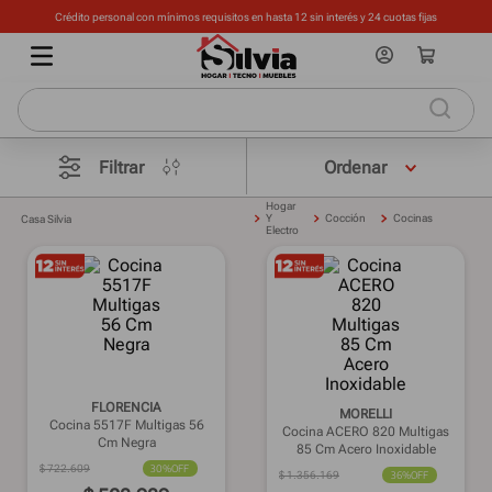
Crédito personal con mínimos requisitos en hasta 12 sin interés y 24 cuotas fijas
Filtrar
Hogar
Y
Cocción
Cocinas
Casa Silvia
Electro
FLORENCIA
MORELLI
Cocina 5517F Multigas 56
Cocina ACERO 820 Multigas
Cm Negra
85 Cm Acero Inoxidable
$
722
.
609
30%
OFF
$
1
.
356
.
169
36%
OFF