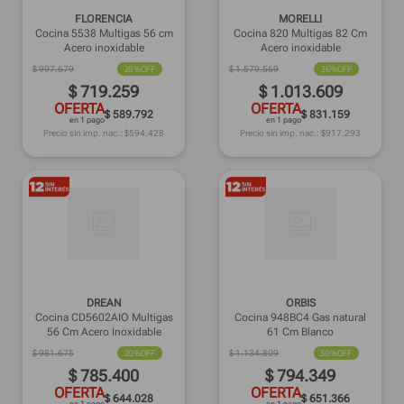
FLORENCIA
MORELLI
Cocina 5538 Multigas 56 cm
Cocina 820 Multigas 82 Cm
Acero inoxidable
Acero inoxidable
$
997
.
679
28%
OFF
$
1
.
579
.
569
36%
OFF
$
719
.
259
$
1
.
013
.
609
OFERTA
OFERTA
$ 589.792
$ 831.159
en 1 pago
en 1 pago
Precio sin imp. nac.: $
594.428
Precio sin imp. nac.: $
917.293
DREAN
ORBIS
Cocina CD5602AIO Multigas
Cocina 948BC4 Gas natural
56 Cm Acero Inoxidable
61 Cm Blanco
$
981
.
675
20%
OFF
$
1
.
134
.
809
30%
OFF
$
785
.
400
$
794
.
349
OFERTA
OFERTA
$ 644.028
$ 651.366
en 1 pago
en 1 pago