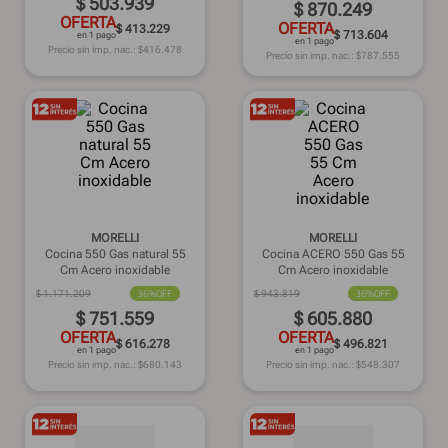
$
503
.
939
$
870
.
249
OFERTA
OFERTA
$ 413.229
$ 713.604
en 1 pago
en 1 pago
Precio sin imp. nac.: $
416.478
Precio sin imp. nac.: $
787.555
MORELLI
MORELLI
Cocina 550 Gas natural 55
Cocina ACERO 550 Gas 55
Cm Acero inoxidable
Cm Acero inoxidable
$
1
.
171
.
209
36%
OFF
$
943
.
819
36%
OFF
$
751
.
559
$
605
.
880
OFERTA
OFERTA
$ 616.278
$ 496.821
en 1 pago
en 1 pago
Precio sin imp. nac.: $
680.143
Precio sin imp. nac.: $
548.307