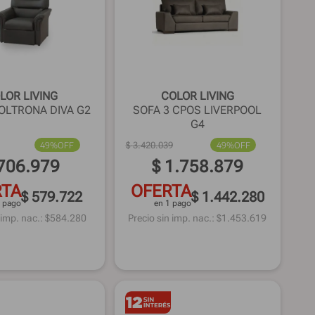
LOR LIVING
COLOR LIVING
POLTRONA DIVA G2
SOFA 3 CPOS LIVERPOOL
G4
49%
OFF
$
3
.
420
.
039
49%
OFF
706
.
979
$
1
.
758
.
879
RTA
OFERTA
$ 579.722
$ 1.442.280
1 pago
en 1 pago
 imp. nac.: $
584.280
Precio sin imp. nac.: $
1.453.619