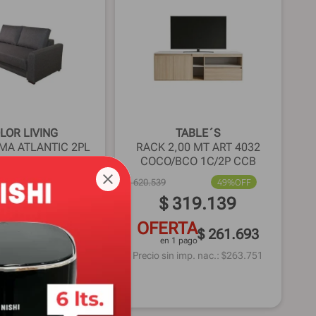
LOR LIVING
TABLE´S
MA ATLANTIC 2PL
RACK 2,00 MT ART 4032
G3
COCO/BCO 1C/2P CCB
49%
OFF
$
620
.
539
49%
OFF
.
281
.
479
$
319
.
139
TA
OFERTA
$ 1.050.812
$ 261.693
pago
en 1 pago
imp. nac.: $
1.059.073
Precio sin imp. nac.: $
263.751