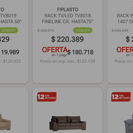
TO
FIPLASTO
 TV8019
RACK TV/LED TV8018
RACK P
ASTA 50"
FINELINE CR. HASTA75"
1407 O
14%
OFF
$
428
.
519
49%
OFF
$
554
.
049
329
$
220
.
389
$
OFERTA
OFE
119.989
$ 180.718
en 1 pago
en 
.: $
120.933
Precio sin imp. nac.: $
182.139
Precio sin