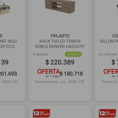
´S
FIPLASTO
CO
ART 4032
RACK TV/LED TV8018
SILLON 
/2P CCG
ROBLE DENVER HASTA75"
$
428
.
529
49%
OFF
$
1
.
374
.
739
139
$
220
.
389
$
OFERTA
OFE
261.693
$ 180.718
en 1 pago
en 
.: $
263.751
Precio sin imp. nac.: $
182.139
Precio sin