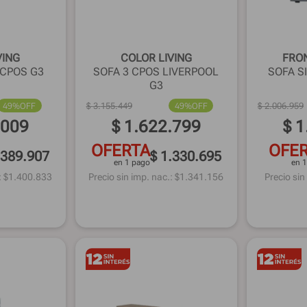
VING
COLOR LIVING
FRON
 CPOS G3
SOFA 3 CPOS LIVERPOOL
SOFA S
G3
49%
OFF
$
3
.
155
.
449
49%
OFF
$
2
.
006
.
959
.
009
$
1
.
622
.
799
$
1
OFERTA
OFE
.389.907
$ 1.330.695
en 1 pago
en 
: $
1.400.833
Precio sin imp. nac.: $
1.341.156
Precio sin