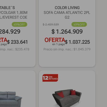
TABLE´S
COLOR LIVING
/COLGAR 1,80M
SOFA CAMA ATLANTIC 2PL
L/EVEREST COE
G2
49%
OFF
$
2
.
459
.
539
49%
OFF
284
.
929
$
1
.
264
.
909
RTA
OFERTA
$ 233.641
$ 1.037.225
1 pago
en 1 pago
 imp. nac.: $
235.478
Precio sin imp. nac.: $
1.045.379