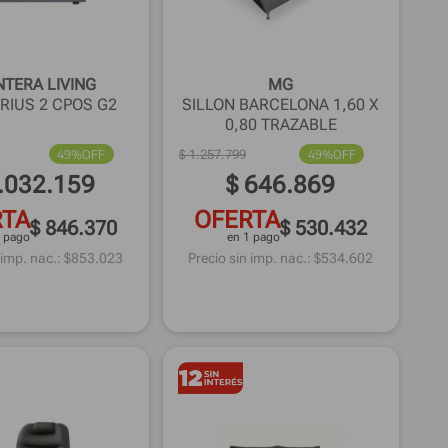
TERA LIVING
MG
IRIUS 2 CPOS G2
SILLON BARCELONA 1,60 X
0,80 TRAZABLE
49%
OFF
$
1
.
257
.
799
49%
OFF
.
032
.
159
$
646
.
869
RTA
OFERTA
$ 846.370
$ 530.432
1 pago
en 1 pago
 imp. nac.: $
853.023
Precio sin imp. nac.: $
534.602