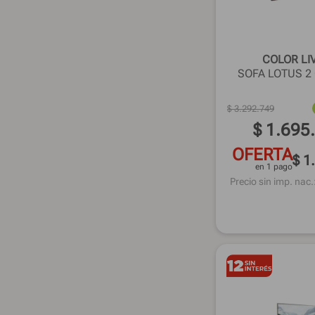
72 Cm
SIRIUS G3
Everest Olmo
70 Cm
MISSANA
60 Cm
LOTUS
90 Cm
COLOR LI
SOFA LOTUS 2
84 Cm
$
3
.
292
.
749
$
1
.
695
OFERTA
$ 1
en 1 pago
Precio sin imp. nac.