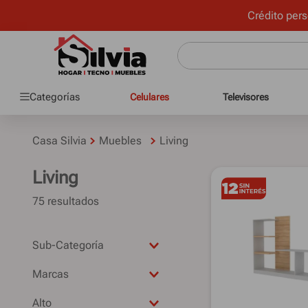
Crédito pers
Categorías
Celulares
Televisores
Casa Silvia
Muebles
Living
Living
75
Sub-Categoría
Mesa de Living
Modulares
COLOR LIVING
Racks TV y paneles
Alto