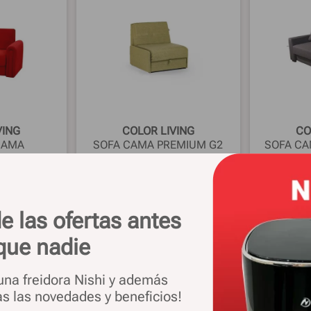
VING
COLOR LIVING
CO
CAMA
SOFA CAMA PREMIUM G2
SOFA CA
H G2
49%
OFF
$
1
.
170
.
599
49%
OFF
$
2
.
491
.
769
349
$
602
.
009
$
1
e las ofertas antes
OFERTA
OFER
725.166
$ 493.647
en 1 pago
en 1 
que nadie
.: $
730.866
Precio sin imp. nac.: $
497.528
Precio sin 
 una freidora Nishi y además
as las novedades y beneficios!