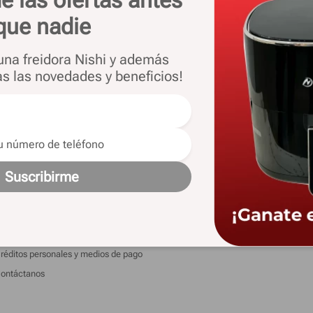
que nadie
 una freidora Nishi y además
as las novedades y beneficios!
 las novedades y ofertas
nformacion
Legales
Suscribirme
is pedidos
Términos y condiciones
ista de regalos
Cambios y devoluciones
arantías extendidas
Botón de arrepentimiento
réditos personales y medios de pago
ontáctanos