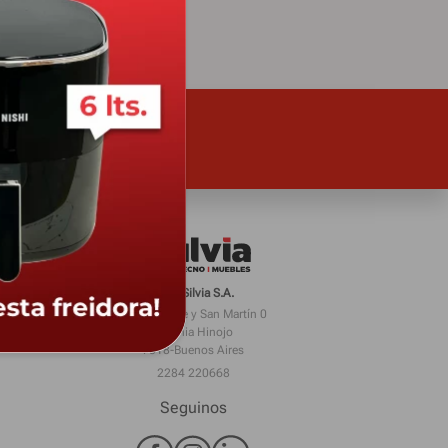
Casa Silvia S.A.
Juan Scharle y San Martín 0
Colonia Hinojo
7318-Buenos Aires
2284 220668
Seguinos