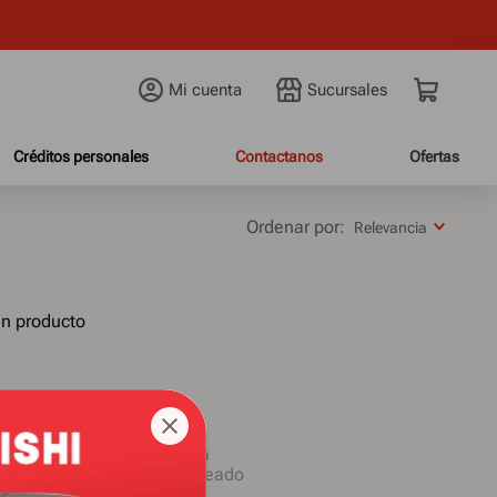
Mi cuenta
Créditos personales
Contactanos
Ofertas
Relevancia
ún producto
términos ingresados
 una sola palabra
s genéricos en la búsqueda
 sinónimos del término deseado