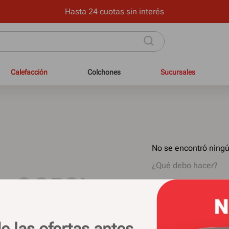
Hasta 24 cuotas sin interés
Calefacción
Colchones
Sucursales
No se encontró ning
¿Qué debo hacer?
OOPS!
Comprueba los 
Intenta utilizar
Utiliza término
Intenta buscar
e las ofertas antes