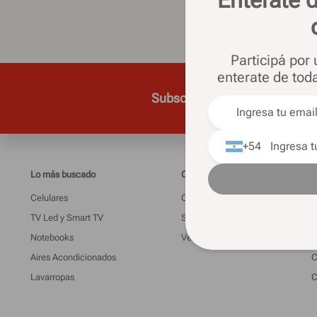
Participá por
enterate de tod
Subscribite para recibir todas
+54
Lo más buscado
Casa Silvia
I
Celulares
Quienes somos
M
TV Led y Smart TV
Sucursales
L
Notebooks
Venta telefónica
G
Aires Acondicionados
C
Lavarropas
C