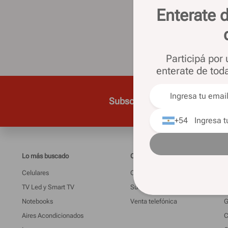
Vol
Enterate d
nu
Participá por
enterate de tod
Subscribite para recibir todas
+54
Lo más buscado
Casa Silvia
I
Celulares
Quienes somos
M
TV Led y Smart TV
Sucursales
L
Notebooks
Venta telefónica
G
Aires Acondicionados
C