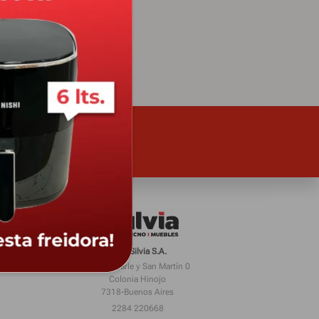
 por
es.
Casa Silvia S.A.
Juan Scharle y San Martín 0
Colonia Hinojo
7318-Buenos Aires
2284 220668