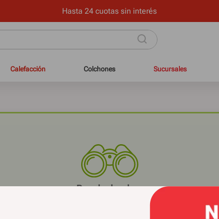
Hasta 24 cuotas sin interés
Calefacción
Colchones
Sucursales
Recalculando...
 pudimos encontrar el producto que estás buscan