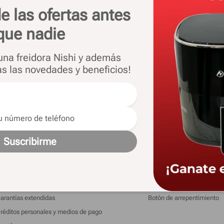
vé a intentarlo usando palabras genéricas o navegá
e las ofertas antes
estras categorías para encontrar productos similar
que nadie
 una freidora Nishi y además
as las novedades y beneficios!
 las novedades y ofertas
Suscribirme
nformacion
Legales
is pedidos
Términos y condiciones
ista de regalos
Cambios y devoluciones
arantías extendidas
Botón de arrepentimiento
réditos personales y medios de pago