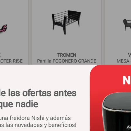
K
TROMEN
V
OTER RISE
Parrilla FOGONERO GRANDE
MESA 
839
GUINEA
30%
OFF
$
110
.
099
33%
OFF
$
2
.
230
.
089
509
$
73
.
349
$
1
e las ofertas antes
OFERTA
OFE
182.457
$ 60.146
en 1 pago
en 
que nadie
.: $
183.891
Precio sin imp. nac.: $
60.619
Precio sin
 una freidora Nishi y además
as las novedades y beneficios!