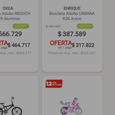
OXEA
ENRIQUE
ta Adulto RIDDICH
Bicicleta Adulto URBANA
9 Aluminio
R26 Acero
52%
OFF
$
484
.
489
20%
OFF
566
.
729
$
387
.
589
RTA
OFERTA
$ 464.717
$ 317.822
1 pago
en 1 pago
 imp. nac.: $
468.371
Precio sin imp. nac.: $
320.321