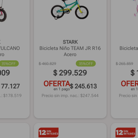
K
STARK
o VULCANO
Bicicleta Niño TEAM JR R16
Bicicle
ro
Acero
35%
OFF
$
460
.
829
35%
OFF
$
265
.
859
009
$
299
.
529
$
OFERTA
OFE
177.127
$ 245.613
en 1 pago
en 
.: $
178.519
Precio sin imp. nac.: $
247.544
Precio sin