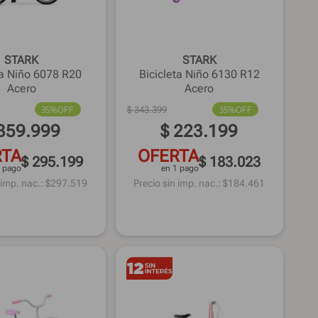
STARK
STARK
ta Niño 6078 R20
Bicicleta Niño 6130 R12
Acero
Acero
35%
OFF
$
343
.
399
35%
OFF
359
.
999
$
223
.
199
RTA
OFERTA
$ 295.199
$ 183.023
1 pago
en 1 pago
 imp. nac.: $
297.519
Precio sin imp. nac.: $
184.461