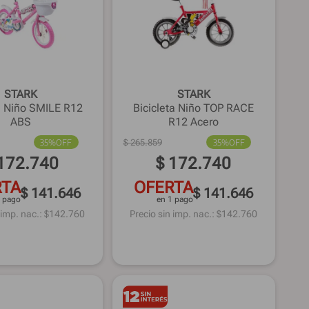
STARK
STARK
ta Niño SMILE R12
Bicicleta Niño TOP RACE
ABS
R12 Acero
35%
OFF
$
265
.
859
35%
OFF
172
.
740
$
172
.
740
RTA
OFERTA
$ 141.646
$ 141.646
1 pago
en 1 pago
 imp. nac.: $
142.760
Precio sin imp. nac.: $
142.760