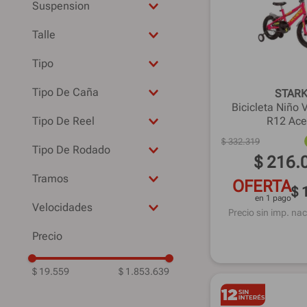
TD-1100/A
Suspension
-
SOL 300
No
Disco Mecánico
Talle
Si
Herradura
-
Tipo
16"
Eléctrica
20"
Tipo De Caña
STAR
Led
Bicicleta Niñ
18" y 20"
Pejerrey
Naftera
Tipo De Reel
R12 Ace
16
Frontal
$
332
.
319
Tipo De Rodado
$
216
.
R12
Tramos
OFERTA
R29
$ 
2
en 1 pago
R26
Velocidades
Precio sin imp. nac
R20
-
R16
21
Monopatin
$ 19.559
$ 1.853.639