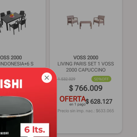
OSS 2000
VOSS 2000
INDONESIA+6 S
LIVING PARIS SET 1 VOSS
 S/RAT GRAF VID
2000 CAPUCCINO
53%
OFF
$
1
.
532
.
029
50%
OFF
.
049
.
449
$
766
.
009
RTA
OFERTA
$ 860.548
$ 628.127
1 pago
en 1 pago
 imp. nac.: $
867.313
Precio sin imp. nac.: $
633.065