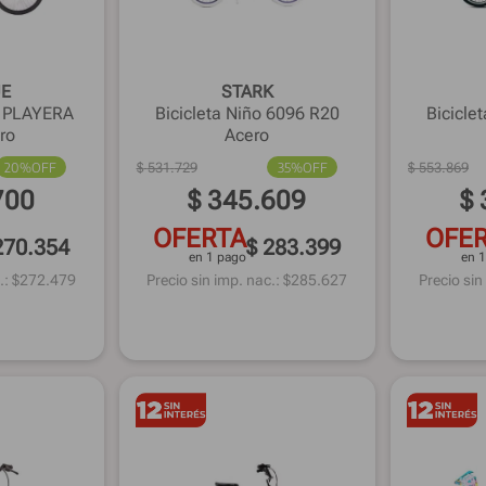
UE
STARK
o PLAYERA
Bicicleta Niño 6096 R20
Bicicle
ro
Acero
20%
OFF
$
531
.
729
35%
OFF
$
553
.
869
700
$
345
.
609
$
OFERTA
OFE
270.354
$ 283.399
en 1 pago
en 
.: $
272.479
Precio sin imp. nac.: $
285.627
Precio sin