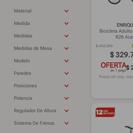
1 HP
24 meses
12
1 1/2 HP
Material
-
-
Aluminio
29
Medida
ENRIQ
Plástico
20
Bicicleta Adult
3 Mts
Chapa Enlozada
Medidas
R26 Ace
16
Acero
183x38 Cm
$
412
.
299
Medidas de Mesa
3x3 Mts
$
329
.
53x43x78 Cm
549x122 Cm
Modelo
OFERTA
90x150x75,5 Cm
$ 
46x90x90 Cm
THUNDER
en 1 pago
64x85x64 Cm
Paredes
445x225x80 Cm
Precio sin imp. nac
PARIS
Si
440x220x80 Cm
GZBO01
Posiciones
305x75 Cm
VULCANO
5
Potencia
300x200x75
URBANA
1
-
270x160x65 Cm
TOP RACE
Regulador De Altura
250x165x65 Cm
TEAM JR
Si
Sistema De Frenos
TD-T-0110/G
V-Brake