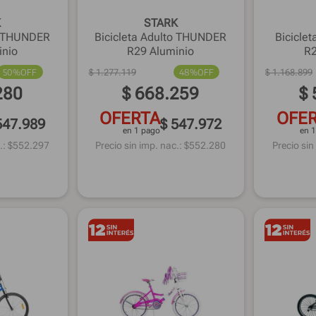
K
STARK
to THUNDER
Bicicleta Adulto THUNDER
Bicicle
inio
R29 Aluminio
R2
50%
OFF
$
1
.
277
.
119
48%
OFF
$
1
.
168
.
899
280
$
668
.
259
$
OFERTA
OFE
547.989
$ 547.972
en 1 pago
en 
.: $
552.297
Precio sin imp. nac.: $
552.280
Precio sin