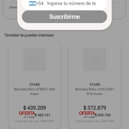
+54
Garantía
6 meses
Suscribirme
Tambien te pueden interesar
STARK
STARK
Bicicleta Niño STREET R20
Bicicleta Niño LOVE 6007
Acero
R16 Acero
$
439
.
209
$
372
.
879
OFERTA
OFERTA
$ 360.151
$ 305.760
en 1 pago
en 1 pago
Precio sin imp. nac.: $
362.982
Precio sin imp. nac.: $
308.164