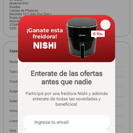
Material PVC
Ruedas
Llantas de Plasticas
Medidas 12 * 3/4 ( Eva Tyre )
Bujes de PVC con Nylon
Manillar
STARK Handeblar ALLOY
SIZE: 22.2*25.4*610MM
Especificaciones técnicas
Modelo
TEAM JR
Enterate de las ofertas
Tipo De Rodado
R16
antes que nadie
Cuadro
Acero
Suspension
No
Participá por una freidora Nishi y además
enterate de todas las novedades y
Sistema De Frenos
-
beneficios!
Velocidades
-
Linea
16
Talle
16