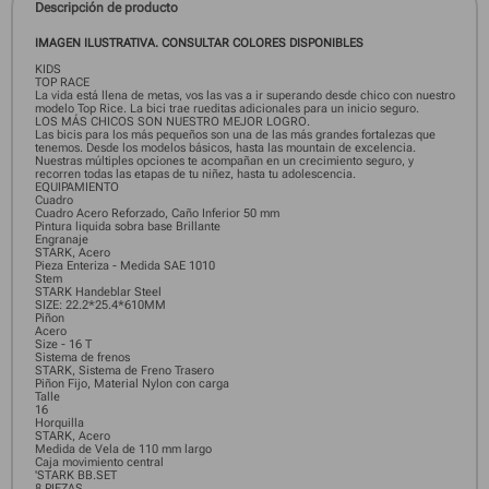
Descripción de producto
IMAGEN ILUSTRATIVA. CONSULTAR COLORES DISPONIBLES
KIDS
TOP RACE
La vida está llena de metas, vos las vas a ir superando desde chico con nuestro
modelo Top Rice. La bici trae rueditas adicionales para un inicio seguro.
LOS MÁS CHICOS SON NUESTRO MEJOR LOGRO.
Las bicis para los más pequeños son una de las más grandes fortalezas que
tenemos. Desde los modelos básicos, hasta las mountain de excelencia.
Nuestras múltiples opciones te acompañan en un crecimiento seguro, y
recorren todas las etapas de tu niñez, hasta tu adolescencia.
EQUIPAMIENTO
Cuadro
Cuadro Acero Reforzado, Caño Inferior 50 mm
Pintura liquida sobra base Brillante
Engranaje
STARK, Acero
Pieza Enteriza - Medida SAE 1010
Stem
STARK Handeblar Steel
SIZE: 22.2*25.4*610MM
Piñon
Acero
Size - 16 T
Sistema de frenos
STARK, Sistema de Freno Trasero
Piñon Fijo, Material Nylon con carga
Talle
16
Horquilla
STARK, Acero
Medida de Vela de 110 mm largo
Caja movimiento central
'STARK BB.SET
8 PIEZAS