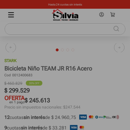
Crédito personal con mínimos requisitos en hasta 12 sin interés y 24 cuotas fijas
STARK
Bicicleta Niño TEAM JR R16 Acero
Cod
0012400683
$
460
.
829
35%
 OFF
$
299
.
529
OFERTA
$ 245.613
en 1 pago
Precio sin impuestos nacionales: $
247.544
12
cuotas
sin interés
de 
$ 24.960,75
9
cuotas
sin interés
de 
$ 33.281