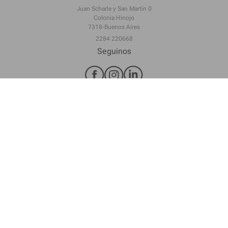
Juan Scharle y San Martín 0
Colonia Hinojo
7318-Buenos Aires
2284 220668
Seguinos
Copyright ©2023 Casa Silvia
Powered by