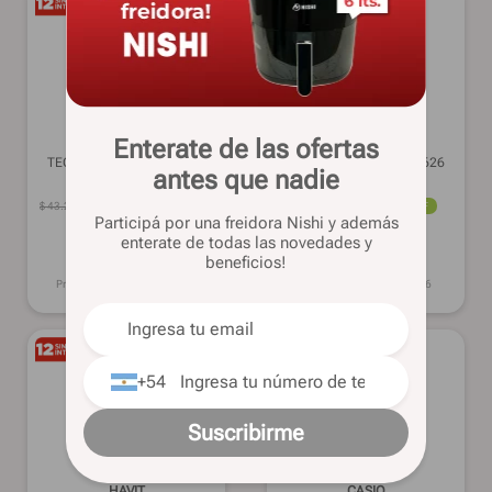
Enterate de las ofertas
HAVIT
HAVIT
TECLADO GAMER KB-488L
MOUSE WIRELESS MS.626
antes que nadie
SP
GT
$
43
.
289
30%
OFF
$
15
.
229
30%
OFF
Participá por una freidora Nishi y además
$
30
.
299
$
10
.
659
enterate de todas las novedades y
OFERTA
OFERTA
beneficios!
$ 24.845
$ 8740
en 1 pago
en 1 pago
Precio sin imp. nac.: $
27.419
Precio sin imp. nac.: $
9646
+54
Suscribirme
HAVIT
CASIO