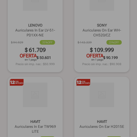
LENOVO
SONY
Auriculares In Ear LV-51-
Auriculares On Ear WH-
PD1XX-NE
CH520/CZ
$
94
.
929
35%
OFF
$
143
.
339
23%
OFF
$
61
.
709
$
109
.
999
OFERTA
OFERTA
$ 50.601
$ 90.199
en 1 pago
en 1 pago
Precio sin imp. nac.: $
50.999
Precio sin imp. nac.: $
90.908
HAVIT
HAVIT
Auriculares In Ear TW969
Auriculares On Ear H2015E
LITE