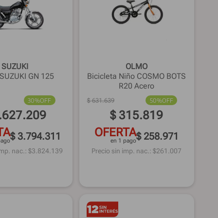
SUZUKI
OLMO
SUZUKI GN 125
Bicicleta Niño COSMO BOTS
R20 Acero
30%
OFF
$
631
.
639
50%
OFF
.
627
.
209
$
315
.
819
TA
OFERTA
$ 3.794.311
$ 258.971
pago
en 1 pago
imp. nac.: $
3.824.139
Precio sin imp. nac.: $
261.007