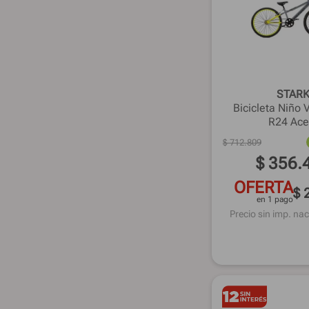
STAR
Bicicleta Niñ
R24 Ace
$
712
.
809
$
356
.
OFERTA
$ 
en 1 pago
Precio sin imp. nac