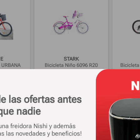
UE
STARK
to URBANA
Bicicleta Niño 6096 R20
Biciclet
ro
Acero
R2
20%
OFF
$
531
.
729
35%
OFF
$
1
.
277
.
119
589
$
345
.
609
$
e las ofertas antes
OFERTA
OFE
317.822
$ 283.399
en 1 pago
en 
que nadie
.: $
320.321
Precio sin imp. nac.: $
285.627
Precio sin
 una freidora Nishi y además
as las novedades y beneficios!