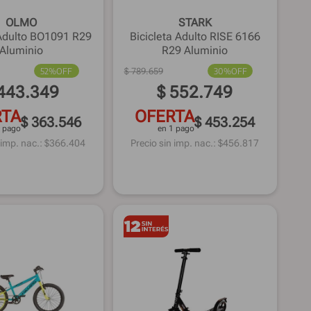
OLMO
STARK
 Adulto BO1091 R29
Bicicleta Adulto RISE 6166
Aluminio
R29 Aluminio
52%
OFF
$
789
.
659
30%
OFF
443
.
349
$
552
.
749
RTA
OFERTA
$ 363.546
$ 453.254
1 pago
en 1 pago
 imp. nac.: $
366.404
Precio sin imp. nac.: $
456.817