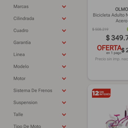
Bicicletas adultos
OLMO
Bicicletas Niños
ENRIQUE
Bicicleta Adulto
Cilindrada
Acero
MOTOMEL
150 cc.
$
508
.
219
OLMO
Cuadro
124 cc.
$
349
.
OXEA
Acero
110 cc.
Garantía
RANDERS
Aluminio
OFERTA
$ 
6 meses
STARK
en 1 pago
-
Linea
12 meses
Precio sin imp. nac
SUZUKI
Aero
-
Modelo
WADFOW
ABS
29
THUNDER
20
Motor
VULCANO
16
4T
PLAYERA
Sistema De Frenos
12
WISH 295
Disco Mecánico
28
Suspension
WISH 240
V-Brake
26
No
WDFWPP0E02
-
Talle
24
Si
VERTIGO 1.0
Herradura
-
-
Tipo De Moto