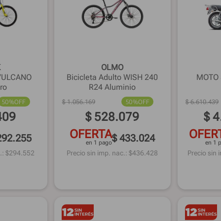
K
OLMO
o VULCANO
Bicicleta Adulto WISH 240
MOTO 
ro
R24 Aluminio
50%
OFF
$
1
.
056
.
169
50%
OFF
$
6
.
610
.
439
409
$
528
.
079
$
4
OFERTA
OFER
292.255
$ 433.024
en 1 pago
en 1 
.: $
294.552
Precio sin imp. nac.: $
436.428
Precio sin 