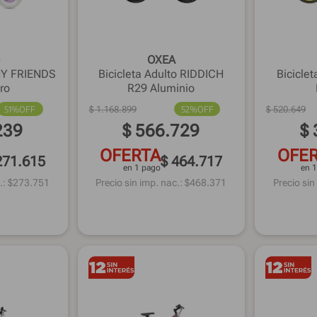
OXEA
INY FRIENDS
Bicicleta Adulto RIDDICH
Bicicle
ro
R29 Aluminio
51%
OFF
$
1
.
168
.
899
52%
OFF
$
520
.
649
239
$
566
.
729
$
OFERTA
OFE
271.615
$ 464.717
en 1 pago
en 
.: $
273.751
Precio sin imp. nac.: $
468.371
Precio sin