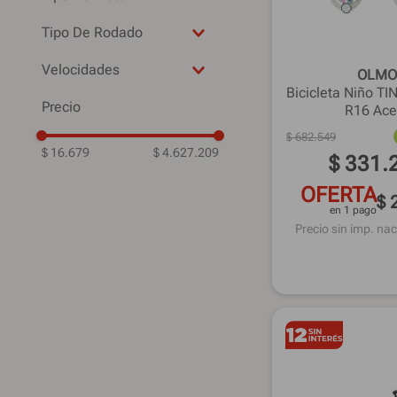
URBANA
V-Break
16"
Deportiva
TOP RACE
U-Break
20"
Tipo De Rodado
Scooter
TINY
18"
R29
Velocidades
OLMO
18" y 20"
R20
Bicicleta Niño T
-
16
R26
R16 Ace
21
L
R16
$
682
.
549
7
17" y 20"
$ 16.679
R12
$ 4.627.209
$
331
.
18
R24
6
OFERTA
$ 
Monopatin
en 1 pago
-
Precio sin imp. nac
R28