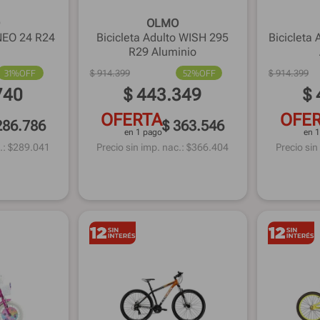
OLMO
 NEO 24 R24
Bicicleta Adulto WISH 295
Bicicleta
R29 Aluminio
31%
OFF
$
914
.
399
52%
OFF
$
914
.
399
740
$
443
.
349
$
OFERTA
OFE
286.786
$ 363.546
en 1 pago
en 
.: $
289.041
Precio sin imp. nac.: $
366.404
Precio sin