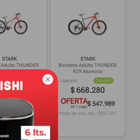
STARK
STARK
a Adulto THUNDER
Bicicleta Adulto THUNDER
9 Aluminio
R29 Aluminio
48%
OFF
$
1
.
336
.
519
50%
OFF
668
.
259
$
668
.
280
RTA
OFERTA
$ 547.972
$ 547.989
1 pago
en 1 pago
 imp. nac.: $
552.280
Precio sin imp. nac.: $
552.297