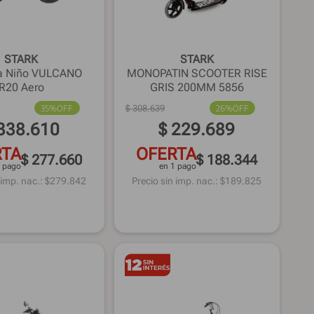
STARK
STARK
ta Niño VULCANO
MONOPATIN SCOOTER RISE
R20 Aero
GRIS 200MM 5856
35%
OFF
$
308
.
639
26%
OFF
338
.
610
$
229
.
689
RTA
OFERTA
$ 277.660
$ 188.344
1 pago
en 1 pago
 imp. nac.: $
279.842
Precio sin imp. nac.: $
189.825