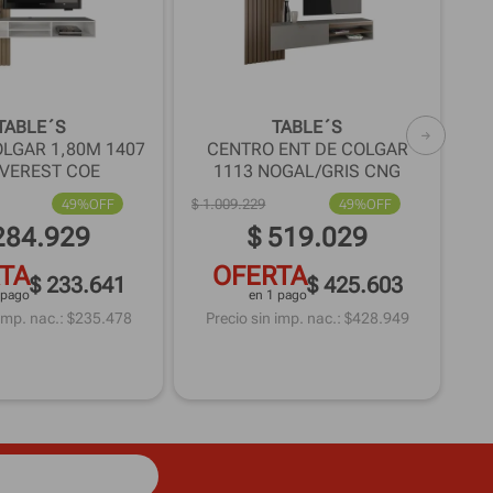
$
1
.
TABLE´S
TABLE´S
OLGAR 1,80M 1407
CENTRO ENT DE COLGAR
EVEREST COE
1113 NOGAL/GRIS CNG
P
49%
OFF
$
1
.
009
.
229
49%
OFF
284
.
929
$
519
.
029
TA
OFERTA
$ 233.641
$ 425.603
 pago
en 1 pago
imp. nac.: $
235.478
Precio sin imp. nac.: $
428.949