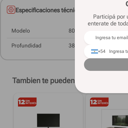
Especificaciones técnicas
Participá por
enterate de tod
Modelo
8019
Profundidad
38 Cm
+54
Tambien te pueden interesar