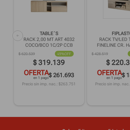
BLE
TABLE´S
FIPLAST
8
RACK 2,00 MT ART 4032
RACK TV/LED 
COCO/BCO 1C/2P CCB
FINELINE CR. 
39
$
620
.
539
49%
OFF
$
428
.
519
$
319
.
139
$
220
.
3
OFERTA
OFERTA
$ 261.693
$ 
en 1 pago
en 1 pago
Precio sin imp. nac.: $
263.751
Precio sin imp. nac.