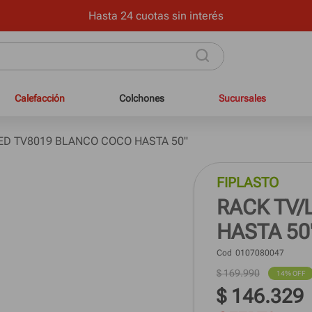
onal con mínimos requisitos en hasta 12 cuotas sin interés y 24
Calefacción
Colchones
Sucursales
ED TV8019 BLANCO COCO HASTA 50"
FIPLASTO
RACK TV/
HASTA 50
Cod
0107080047
$
169
.
990
14%
 OFF
$
146
.
329