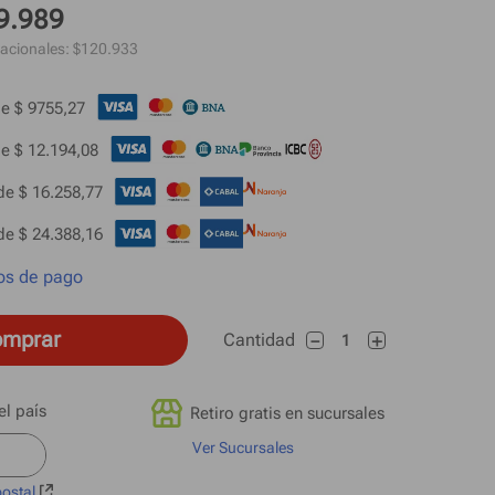
9.989
acionales: $
120.933
e 
$ 9755,27
e 
$ 12.194,08
de 
$ 16.258,77
de 
$ 24.388,16
os de pago
mprar
Cantidad
－
＋
Retiro gratis en sucursales
Ver Sucursales
postal