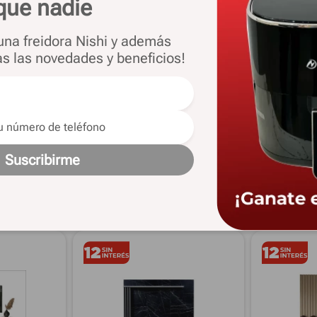
que nadie
 una freidora Nishi y además
as las novedades y beneficios!
Alto
134,5 Cm
Color
Blanco-Coco
Suscribirme