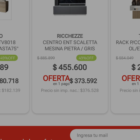
O
RICCHEZZE
TV8018
CENTRO ENT SCALETTA
RACK P/C
HASTA75"
MESINA PIETRA / GRIS
OL/
49%
OFF
$
885
.
899
49%
OFF
$
554
.
049
89
$
455
.
600
$
OFERTA
OFER
180.718
$ 373.592
en 1 pago
en 1
: $
182.139
Precio sin imp. nac.: $
376.528
Precio sin 