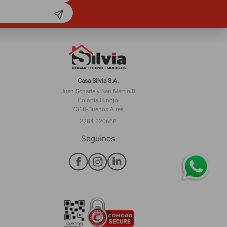
Casa Silvia S.A.
Juan Scharle y San Martín 0
Colonia Hinojo
7318-Buenos Aires
2284 220668
Seguinos