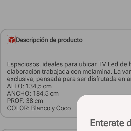
Descripción de producto
Espaciosos, ideales para ubicar TV Led de h
elaboración trabajada con melamina. La var
exclusiva, pensada para ser disfrutada en 
ALTO: 134,5 cm
ANCHO: 184,5 cm
PROF: 38 cm
COLOR: Blanco y Coco
Enterate d