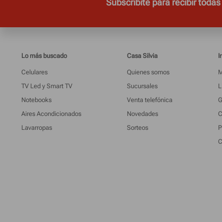
Subscribite para recibir todas
Lo más buscado
Casa Silvia
I
Celulares
Quienes somos
M
TV Led y Smart TV
Sucursales
L
Notebooks
Venta telefónica
G
Aires Acondicionados
Novedades
C
Lavarropas
Sorteos
P
C