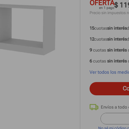
OFERTA
$ 11
en 1 pago
Precio sin impuestos n
15
cuotas
sin interés
d
12
cuotas
sin interés
d
9
 cuotas
 sin interés 
6
 cuotas
 sin interés 
Ver todos los medi
Co
No sé mi código 