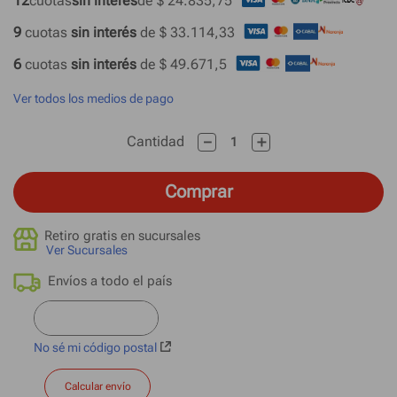
12
cuotas
sin interés
de 
$ 24.835,75
9
 cuotas
 sin interés 
de 
$ 33.114,33
6
 cuotas
 sin interés 
de 
$ 49.671,5
Ver todos los medios de pago
－
＋
Cantidad
Comprar
Retiro gratis en sucursales
Ver Sucursales
No sé mi código postal
Calcular envío