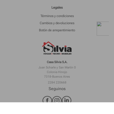
Legales
Términos y condiciones
Cambios y devoluciones
Botón de arrepentimiento
Casa Silvia S.A.
Juan Scharle y San Martín 0
Colonia Hinojo
7318-Buenos Aires
2284 220668
Seguinos