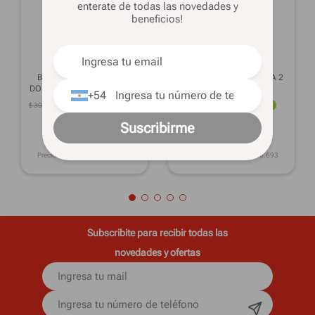
enterate de todas las novedades y
beneficios!
DESEO
DESEO
Base de Sommier SUEÑO
Base de Sommier ENIGMA 2
DORADO 1 Plaza 80x190 Cm
Plazas 140x190 cm
+54
$
305
.
079
50%
OFF
$
524
.
399
50%
OFF
$
152
.
539
$
262
.
199
Suscribirme
OFERTA
OFERTA
$ 125.081
$ 215.003
en 1 pago
en 1 pago
Precio sin imp. nac.: $
126.065
Precio sin imp. nac.: $
216.693
Subscribite para recibir todas las
novedades y ofertas