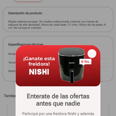
Descripción de producto
Rígido sistema europeo. De madera estacionada cubierta con manta de
espuma de alta densidad. Altura de cada base: 21 cms | Altura de las patas: 6
cm. No incluye el colchón.
Especificaciones técnicas
Modelo
EXCLUSIVE
Tamaño
2 Plazas
Medidas
140x190 Cm
Enterate de las ofertas
Tambien te pueden interesar
antes que nadie
Participá por una freidora Nishi y además