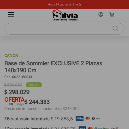
Hasta 24 cuotas sin interés
CANON
Base de Sommier EXCLUSIVE 2 Plazas
140x190 Cm
Cod
0022160044
$
596
.
059
50%
 OFF
$
298
.
029
OFERTA
$ 244.383
en 1 pago
Precio sin impuestos nacionales: $
246.304
15
cuotas
sin interés
de 
$ 19.868,6