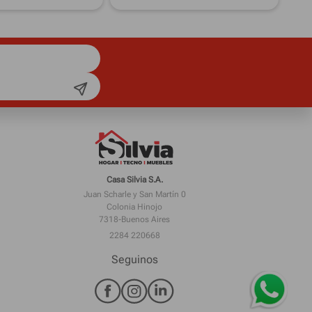
Casa Silvia S.A.
Juan Scharle y San Martín 0
Colonia Hinojo
7318-Buenos Aires
2284 220668
Seguinos