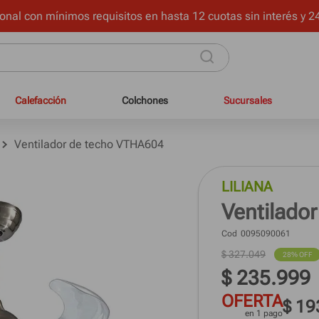
onal con mínimos requisitos en hasta 12 cuotas sin interés y 24
Calefacción
Colchones
Sucursales
Ventilador de techo VTHA604
LILIANA
Ventilado
Cod
0095090061
$
327
.
049
28%
 OFF
$
235
.
999
OFERTA
$ 19
en 1 pago