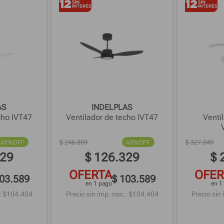
AS
INDELPLAS
cho IVT47
Ventilador de techo IVT47
Venti
49%
OFF
$
246
.
859
49%
OFF
$
327
.
049
29
$
126
.
329
$
OFERTA
OFER
103.589
$ 103.589
en 1 pago
en 1
: $
104.404
Precio sin imp. nac.: $
104.404
Precio sin 