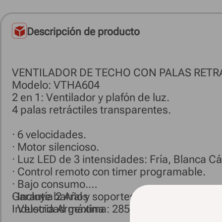
Descripción de producto
VENTILADOR DE TECHO CON PALAS RETR
Modelo: VTHA604
2 en 1: Ventilador y plafón de luz.
4 palas retráctiles transparentes.
· 6 velocidades.
· Motor silencioso.
· Luz LED de 3 intensidades: Fría, Blanca Cá
· Control remoto con timer programable.
· Bajo consumo.
· Incluye barral y soportes para su instalació
Garantía 2 Años
· Velocidad máxima: 285 rpm.
Industria Argentina
· Potencia: 80 watts.