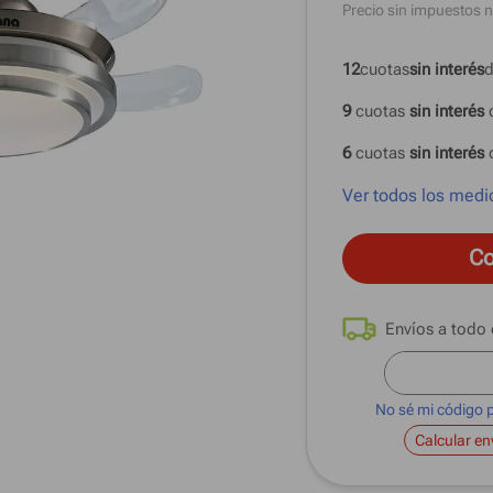
Precio sin impuestos n
12
cuotas
sin interés
d
9
 cuotas
 sin interés 
6
 cuotas
 sin interés 
Ver todos los medi
Co
No sé mi código 
Calcular en