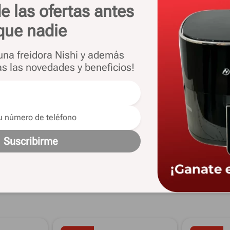
e las ofertas antes
m.
que nadie
 una freidora Nishi y además
as las novedades y beneficios!
Material De Las Palas
Acrílico
Garantía
24 meses
Suscribirme