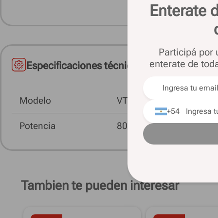
Enterate d
· Medidas: Cerrado 50cm. Expandido: 106c
· Diámetro: 42?.
Participá por
enterate de tod
Especificaciones técnicas
Modelo
VTHA604
+54
Potencia
80 W
Tambien te pueden interesar