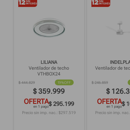
LILIANA
INDELPL
Ventilador de techo
Ventilador de te
VTHBOX24
$
444
.
829
19%
OFF
$
246
.
859
$
359
.
999
$
126
.
3
OFERTA
OFERTA
$ 295.199
$ 
en 1 pago
en 1 pago
Precio sin imp. nac.: $
297.519
Precio sin imp. nac.