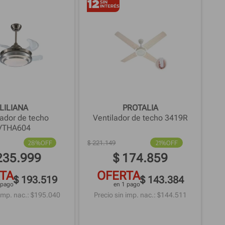
LILIANA
PROTALIA
lador de techo
Ventilador de techo 3419R
VTHA604
28%
OFF
$
221
.
149
21%
OFF
235
.
999
$
174
.
859
TA
OFERTA
$ 193.519
$ 143.384
 pago
en 1 pago
imp. nac.: $
195.040
Precio sin imp. nac.: $
144.511