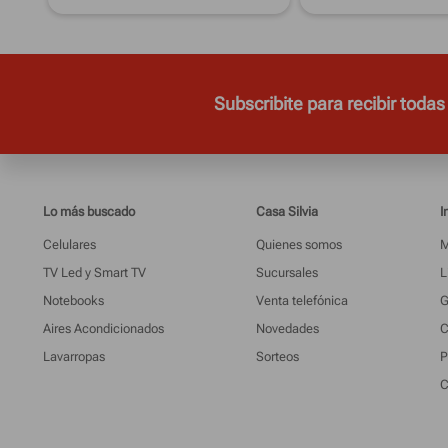
Subscribite para recibir todas
Lo más buscado
Casa Silvia
I
Celulares
Quienes somos
M
TV Led y Smart TV
Sucursales
L
Notebooks
Venta telefónica
G
Aires Acondicionados
Novedades
C
Lavarropas
Sorteos
P
C