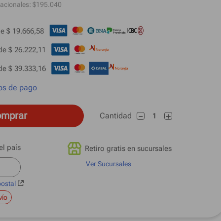
acionales: $
195.040
e 
$ 19.666,58
de 
$ 26.222,11
de 
$ 39.333,16
os de pago
mprar
Cantidad
－
＋
Retiro gratis en sucursales
Ver Sucursales
postal
vío