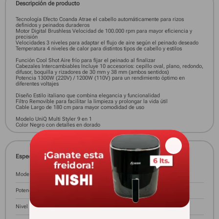
Descripción de producto
Tecnología Efecto Coanda Atrae el cabello automáticamente para rizos
definidos y peinados duraderos
Motor Digital Brushless Velocidad de 100.000 rpm para mayor eficiencia y
precisión
Velocidades 3 niveles para adaptar el flujo de aire según el peinado deseado
Temperatura 4 niveles de calor para distintos tipos de cabello y estilos
Función Cool Shot Aire frío para fijar el peinado al finalizar
Cabezales Intercambiables Incluye 10 accesorios: cepillo oval, plano, redondo,
difusor, boquilla y rizadores de 30 mm y 38 mm (ambos sentidos)
Potencia 1300W (220V) / 1200W (110V) para un rendimiento óptimo en
diferentes voltajes
Diseño Estilo italiano que combina elegancia y funcionalidad
Filtro Removible para facilitar la limpieza y prolongar la vida útil
Cable Largo de 180 cm para mayor comodidad de uso
Modelo UniQ Multi Styler 9 en 1
Color Negro con detalles en dorado
Especificaciones técnicas
Modelo
UNIQ RADIANT PK
Potencia
1300 W
Nivel De Temperatura
4