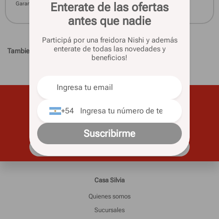
Enterate de las ofertas
Garantía
24 meses
antes que nadie
Participá por una freidora Nishi y además
enterate de todas las novedades y
Tambien te pueden interesar
beneficios!
Subscribite para recibir todas las
+54
novedades y ofertas
Suscribirme
Casa Silvia
Quienes somos
Sucursales