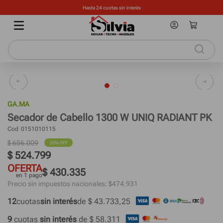
Hasta 24 cuotas sin interés
GA.MA
Secador de Cabello 1300 W UNIQ RADIANT PK
Cod
0151010115
$
656
.
009
20%
 OFF
$
524
.
799
OFERTA
$ 430.335
en 1 pago
Precio sin impuestos nacionales: $
474.931
12
cuotas
sin interés
de 
$ 43.733,25
9
 cuotas
 sin interés 
de 
$ 58.311