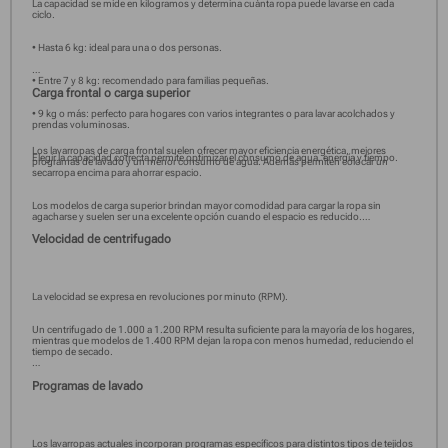
La capacidad se mide en kilogramos y determina cuánta ropa puede lavarse en cada
ciclo.
• Hasta 6 kg: ideal para una o dos personas.
• Entre 7 y 8 kg: recomendado para familias pequeñas.
Carga frontal o carga superior
• 9 kg o más: perfecto para hogares con varios integrantes o para lavar acolchados y
prendas voluminosas.
Los lavarropas de carga frontal suelen ofrecer mayor eficiencia energética, mejores
Elegir la capacidad correcta permite optimizar el consumo de agua, energía y tiempo.
programas de lavado y un menor consumo de agua. Además permiten colocar un
secarropa encima para ahorrar espacio.
Los modelos de carga superior brindan mayor comodidad para cargar la ropa sin
agacharse y suelen ser una excelente opción cuando el espacio es reducido.
Velocidad de centrifugado
La velocidad se expresa en revoluciones por minuto (RPM).
Un centrifugado de 1.000 a 1.200 RPM resulta suficiente para la mayoría de los hogares,
mientras que modelos de 1.400 RPM dejan la ropa con menos humedad, reduciendo el
tiempo de secado.
Programas de lavado
Los lavarropas actuales incorporan programas específicos para distintos tipos de tejidos