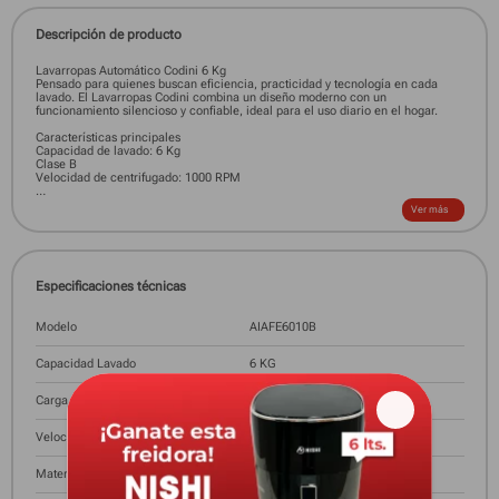
Descripción de producto
Lavarropas Automático Codini 6 Kg
Pensado para quienes buscan eficiencia, practicidad y tecnología en cada
lavado. El Lavarropas Codini combina un diseño moderno con un
funcionamiento silencioso y confiable, ideal para el uso diario en el hogar.
Características principales
Capacidad de lavado: 6 Kg
Clase B
Velocidad de centrifugado: 1000 RPM
Potencia: 1500 W
Ver más
Tensión: 220-240V / 50 Hz
Puerta de vidrio con bloqueo automático y apertura de emergencia.
Cajón dispenser para jabón líquido, en polvo y suavizante.
Especificaciones técnicas
Patas ajustables para una nivelación perfecta.
Modelo
AIAFE6010B
Tambor de acero inoxidable resistente y de gran durabilidad.
Capacidad Lavado
6 KG
Programas y funciones destacadas
16 programas
Carga (Frontal- Superior)
Carga frontal
Algodón, Sintético, Lana y Ropa Mixta
Rápido 15 y Rápido 42
Velocidad
1000 RPM
Ropa Interior y Ropa Deportiva
Material Tambor
Acero inoxidable
Edredón, Abrigo y Ropa Bebé