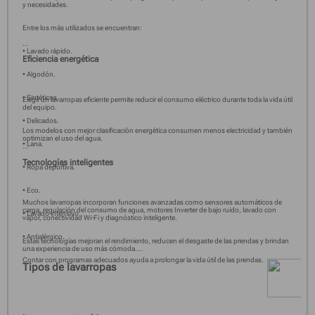
y necesidades.
Entre los más utilizados se encuentran:
• Lavado rápido.
Eficiencia energética
• Algodón.
• Sintéticos.
Elegir un lavarropas eficiente permite reducir el consumo eléctrico durante toda la vida útil
del equipo.
• Delicados.
Los modelos con mejor clasificación energética consumen menos electricidad y también
optimizan el uso del agua.
• Lana.
Tecnologías inteligentes
• Ropa deportiva.
• Eco.
Muchos lavarropas incorporan funciones avanzadas como sensores automáticos de
carga, regulación del consumo de agua, motores Inverter de bajo ruido, lavado con
• Lavado intensivo.
vapor, conectividad Wi-Fi y diagnóstico inteligente.
• Antialérgico.
Estas tecnologías mejoran el rendimiento, reducen el desgaste de las prendas y brindan
una experiencia de uso más cómoda.
Contar con programas adecuados ayuda a prolongar la vida útil de las prendas.
Tipos de lavarropas