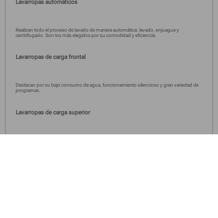
Lavarropas automáticos
Realizan todo el proceso de lavado de manera automática: lavado, enjuague y
centrifugado. Son los más elegidos por su comodidad y eficiencia.
Lavarropas de carga frontal
Destacan por su bajo consumo de agua, funcionamiento silencioso y gran variedad de
programas.
Lavarropas de carga superior
Permiten cargar la ropa desde arriba, ocupan poco espacio y ofrecen un uso muy
práctico.
Lavarropas con tecnología Inverter
Su motor reduce el consumo eléctrico, disminuye las vibraciones y prolonga la vida útil
del equipo.