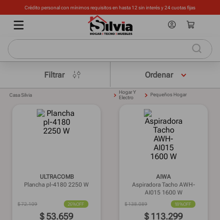
Crédito personal con mínimos requisitos en hasta 12 sin interés y 24 cuotas fijas
Filtrar
Hogar Y
Pequeños Hogar
Casa Silvia
Electro
ULTRACOMB
AIWA
Plancha pl-4180 2250 W
Aspiradora Tacho AWH-
AI015 1600 W
$
72
.
109
26%
OFF
$
138
.
089
18%
OFF
$
53
.
659
$
113
.
299