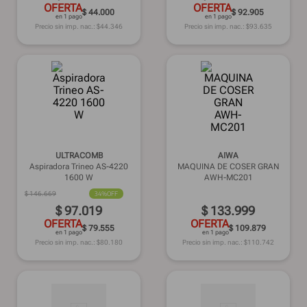
OFERTA
OFERTA
$ 44.000
$ 92.905
en 1 pago
en 1 pago
Precio sin imp. nac.: $
44.346
Precio sin imp. nac.: $
93.635
ULTRACOMB
AIWA
Aspiradora Trineo AS-4220
MAQUINA DE COSER GRAN
1600 W
AWH-MC201
$
146
.
669
34%
OFF
$
97
.
019
$
133
.
999
OFERTA
OFERTA
$ 79.555
$ 109.879
en 1 pago
en 1 pago
Precio sin imp. nac.: $
80.180
Precio sin imp. nac.: $
110.742