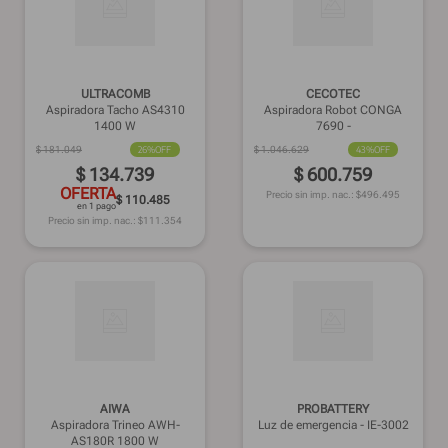
ULTRACOMB
CECOTEC
Aspiradora Tacho AS4310
Aspiradora Robot CONGA
1400 W
7690 -
$
181
.
049
26%
OFF
$
1
.
046
.
629
43%
OFF
$
134
.
739
$
600
.
759
OFERTA
Precio sin imp. nac.: $
496.495
$ 110.485
en 1 pago
Precio sin imp. nac.: $
111.354
AIWA
PROBATTERY
Aspiradora Trineo AWH-
Luz de emergencia - IE-3002
AS180R 1800 W