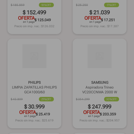
$
185
.
859
18%
OFF
$
25
.
250
17%
OFF
$
152
.
499
$
21
.
039
OFERTA
OFERTA
$ 125.049
$ 17.251
en 1 pago
en 1 pago
Precio sin imp. nac.: $
126.032
Precio sin imp. nac.: $
17.387
PHILIPS
SAMSUNG
LIMPIA ZAPATILLAS PHILIPS
Aspiradora Trineo
GCA1000/60
VC20CCNMA 2000 W
$
43
.
809
29%
OFF
$
354
.
299
30%
OFF
$
30
.
999
$
247
.
999
OFERTA
OFERTA
$ 25.419
$ 203.359
en 1 pago
en 1 pago
Precio sin imp. nac.: $
25.619
Precio sin imp. nac.: $
204.957