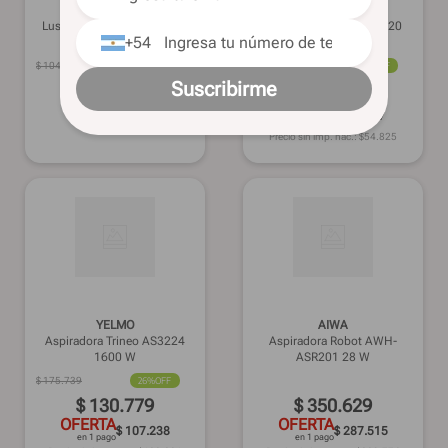
ONEBOX
ATOMLUX
Lustraaspiradora OB-LBT6 -
Luz de emergencia - 2020
+54
$
104
.
949
19%
OFF
$
102
.
069
35%
OFF
Suscribirme
$
84
.
949
$
66
.
339
OFERTA
OFERTA
$ 69.658
$ 54.397
en 1 pago
en 1 pago
Precio sin imp. nac.: $
54.825
YELMO
AIWA
Aspiradora Trineo AS3224
Aspiradora Robot AWH-
1600 W
ASR201 28 W
$
175
.
739
26%
OFF
$
130
.
779
$
350
.
629
OFERTA
OFERTA
$ 107.238
$ 287.515
en 1 pago
en 1 pago