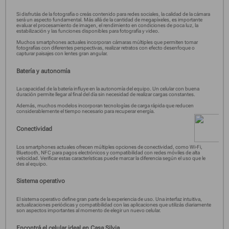
Si disfrutás de la fotografía o creás contenido para redes sociales, la calidad de la cámara
será un aspecto fundamental. Más allá de la cantidad de megapíxeles, es importante
evaluar el procesamiento de imagen, el rendimiento en condiciones de poca luz, la
estabilización y las funciones disponibles para fotografía y video.
Muchos smartphones actuales incorporan cámaras múltiples que permiten tomar
fotografías con diferentes perspectivas, realizar retratos con efecto desenfoque o
capturar paisajes con lentes gran angular.
Batería y autonomía
La capacidad de la batería influye en la autonomía del equipo. Un celular con buena
duración permite llegar al final del día sin necesidad de realizar cargas constantes.
Además, muchos modelos incorporan tecnologías de carga rápida que reducen
considerablemente el tiempo necesario para recuperar energía.
Conectividad
Los smartphones actuales ofrecen múltiples opciones de conectividad, como Wi-Fi,
Bluetooth, NFC para pagos electrónicos y compatibilidad con redes móviles de alta
velocidad. Verificar estas características puede marcar la diferencia según el uso que le
des al equipo.
Sistema operativo
El sistema operativo define gran parte de la experiencia de uso. Una interfaz intuitiva,
actualizaciones periódicas y compatibilidad con las aplicaciones que utilizás diariamente
son aspectos importantes al momento de elegir un nuevo celular.
Encontrá el celular ideal en Casa Silvia