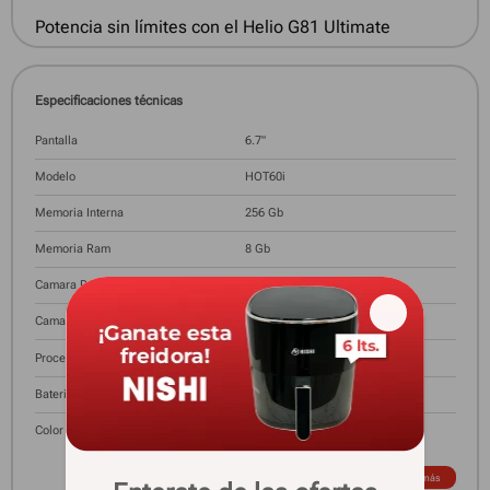
Potencia sin límites con el Helio G81 Ultimate
Especificaciones técnicas
Pantalla
6.7"
Modelo
HOT60i
Memoria Interna
256 Gb
Memoria Ram
8 Gb
Camara Posterior
50 Mpx
Camara Frontal
8 Mpx
Procesador
MediaTek Helio G81 Ultimate
Bateria
5160 mAh
Color
Plata
Ver más