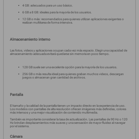
4 GB: adecuados para un uso básico.
6 GB a 8 GB: ideales para la mayoría de los usuarios.
12 GB o más: recomendados para quienes utilizan aplicaciones exigentes o
realizan multitarea de forma intensiva.
Almacenamiento interno
Las fotos, videos y aplicaciones ocupan cada vez más espacio. Elegir una capacidad de
almacenamiento adecuada evitará quedarse sin memoria en poco tiempo.
128 GB suele ser una excelente opción para la mayoría de los usuarios.
256 GB o más resulta ideal para quienes graban muchos videos, descargan
juegos o almacenan gran cantidad de archivos.
Pantalla
El tamaño y la calidad de la pantalla tienen un impacto directo en la experiencia de uso.
Los modelos con pantallas de alta resolución ofrecen imágenes más definidas, colores
más intensos y una mejor visualización de contenido multimedia.
También es importante considerar la tasa de actualización. Las pantallas de 90 Hz o 120
Hz brindan desplazamientos más suaves y una sensación de mayor fluidez al navegar
por el sistema.
Cámara