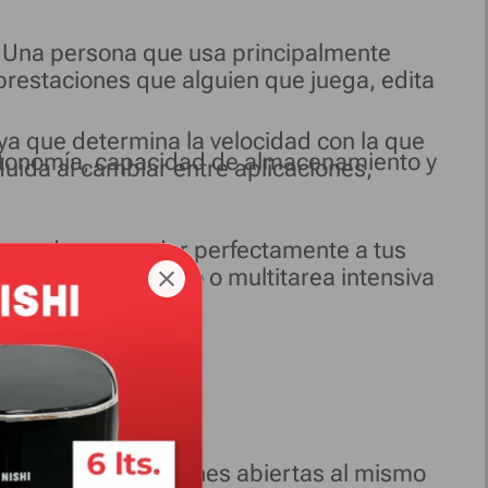
r. Una persona que usa principalmente
restaciones que alguien que juega, edita
a que determina la velocidad con la que
, autonomía, capacidad de almacenamiento y
uida al cambiar entre aplicaciones,
ia puede responder perfectamente a tus
ción de contenido o multitarea intensiva
r varias aplicaciones abiertas al mismo