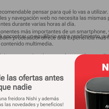
recomendable pensar para qué lo vas a utiliza
es y navegación web no necesita las mismas p
entes durante varias horas al día.
ponentes más importantes de un smartphone, y
tirá encontrar un equilibrio entre rendimiento
 buen procesador ofrece una experiencia más fl
r contenido multimedia.
as básicas, un equipo de gama de entrada o med
buscan el máximo rendimiento para juegos, edi
 procesadores de mayor potencia.
e las ofertas antes
que nadie
 una freidora Nishi y además
as las novedades y beneficios!
nte en la capacidad del teléfono para mantene