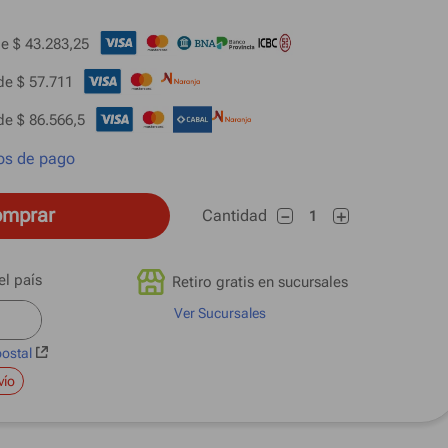
e 
$ 43.283,25
de 
$ 57.711
de 
$ 86.566,5
os de pago
mprar
Cantidad
－
＋
Retiro gratis en sucursales
Ver Sucursales
postal
vío