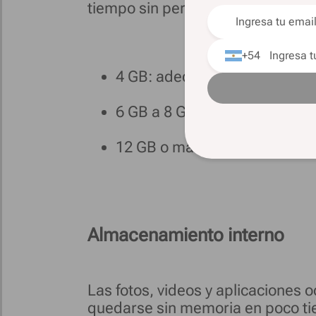
tiempo sin perder fluidez.
+54
4 GB: adecuados para un uso
6 GB a 8 GB: ideales para la 
12 GB o más: recomendados pa
Almacenamiento interno
Las fotos, videos y aplicaciones
quedarse sin memoria en poco t