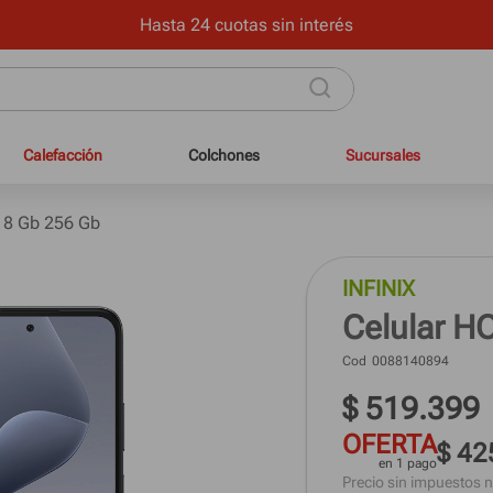
onal con mínimos requisitos en hasta 12 cuotas sin interés y 24
Calefacción
Colchones
Sucursales
 8 Gb 256 Gb
INFINIX
Celular H
Cod
0088140894
$
519
.
399
OFERTA
$ 42
en 1 pago
Precio sin impuestos n