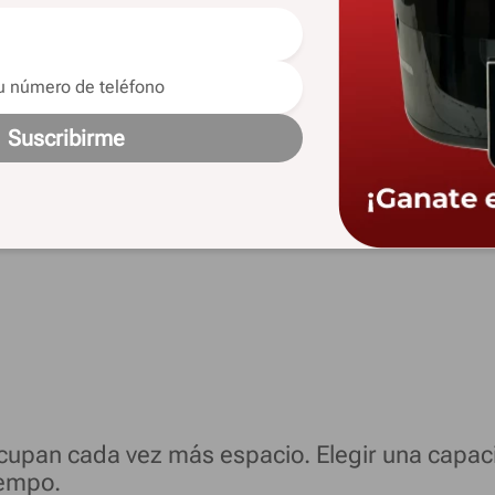
 básico.
Suscribirme
mayoría de los usuarios.
ra quienes utilizan aplicaciones exigentes o r
 ocupan cada vez más espacio. Elegir una cap
iempo.