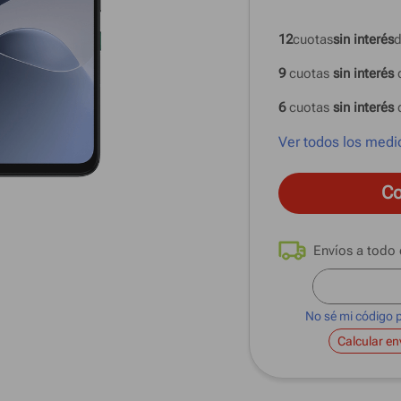
12
cuotas
sin interés
d
9
 cuotas
 sin interés 
6
 cuotas
 sin interés 
Ver todos los medi
Co
No sé mi código 
Calcular en