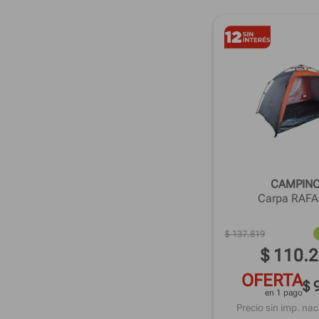
CAMPIN
Carpa RAFA
$
137
.
819
$
110
.
2
OFERTA
$ 
en 1 pago
Precio sin imp. nac.