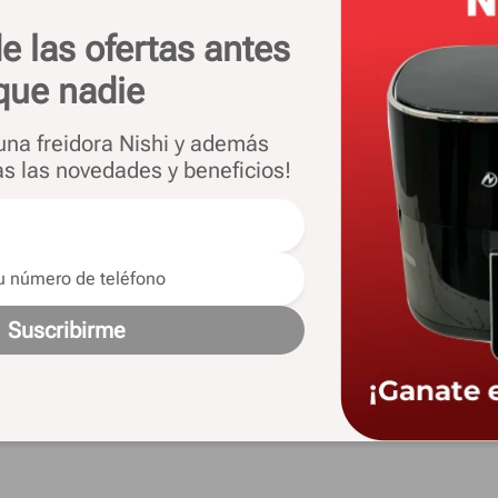
e las ofertas antes
que nadie
turas termoselladas UV 50+, interior poliéster
 una freidora Nishi y además
as las novedades y beneficios!
ócalo alto
Capacidad
4 Personas
6 x 0,16 cm
Color
Verde
Suscribirme