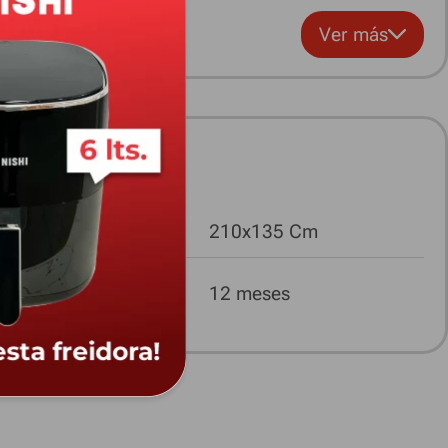
Ver más
 190T respirable y mosquitero
Medidas
210x135 Cm
Garantía
12 meses