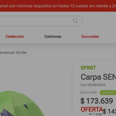
onal con mínimos requisitos en hasta 12 cuotas sin interés y 24
Calefacción
Colchones
Sucursales
ersonas Verde
SPINIT
Carpa SEN
Cod
0028830035
$
217
.
059
20%
 OFF
$
173
.
639
OFERTA
$ 14
en 1 pago