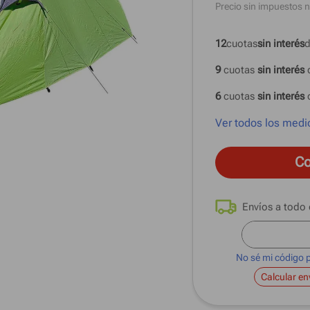
Precio sin impuestos n
12
cuotas
sin interés
d
9
 cuotas
 sin interés 
6
 cuotas
 sin interés 
Ver todos los medi
Co
No sé mi código 
Calcular en