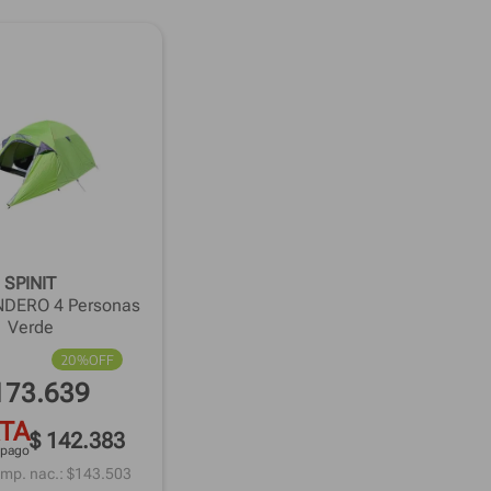
SPINIT
NDERO 4 Personas
Verde
20%
OFF
173
.
639
TA
$ 142.383
 pago
imp. nac.: $
143.503