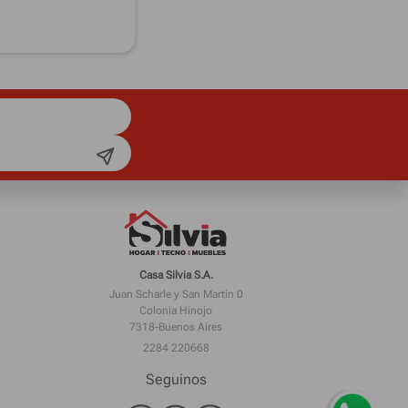
Casa Silvia S.A.
Juan Scharle y San Martín 0
Colonia Hinojo
7318-Buenos Aires
2284 220668
Seguinos