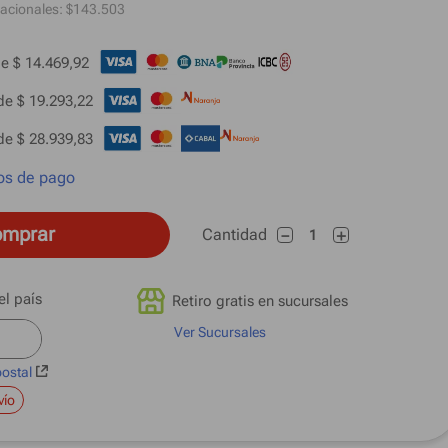
acionales: $
143.503
e 
$ 14.469,92
de 
$ 19.293,22
de 
$ 28.939,83
os de pago
mprar
Cantidad
－
＋
Retiro gratis en sucursales
Ver Sucursales
postal
vío