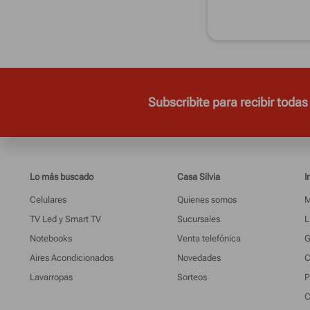
Subscribite para recibir todas
Lo más buscado
Casa Silvia
I
Celulares
Quienes somos
M
TV Led y Smart TV
Sucursales
L
Notebooks
Venta telefónica
G
Aires Acondicionados
Novedades
C
Lavarropas
Sorteos
P
C