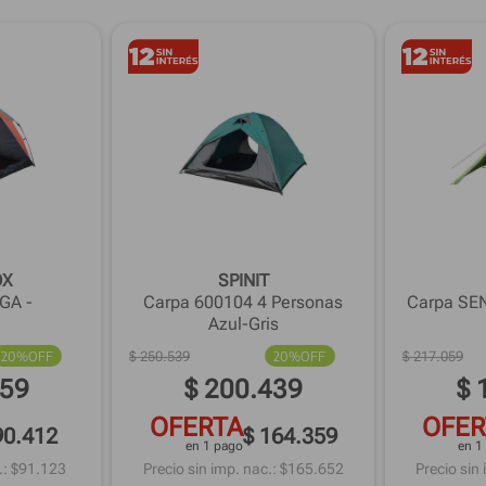
OX
SPINIT
GA -
Carpa 600104 4 Personas
Carpa SE
Azul-Gris
20%
OFF
$
250
.
539
20%
OFF
$
217
.
059
59
$
200
.
439
$
OFERTA
OFER
90.412
$ 164.359
en 1 pago
en 1
: $
91.123
Precio sin imp. nac.: $
165.652
Precio sin 