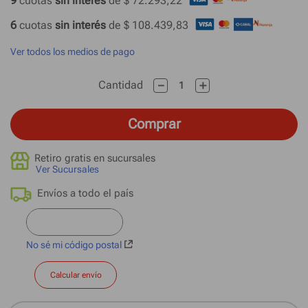
9
 cuotas
 sin interés 
de 
$ 72.293,22
6
 cuotas
 sin interés 
de 
$ 108.439,83
Ver todos los medios de pago
－
＋
Cantidad
Comprar
Retiro gratis en sucursales
Ver Sucursales
No sé mi código postal
Calcular envío