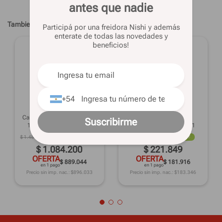
antes que nadie
Tambien te pueden interesar
Participá por una freidora Nishi y además
enterate de todas las novedades y
beneficios!
+54
TROMEN
TROMEN
Calefactor a Leña 14000 Cal
PRF - KIT TECHO 4"
Suscribirme
120 m2 PEHUEN 14000
ENLOZADO 05-000-201
$
1
.
456
.
546
26%
OFF
$
341
.
309
35%
OFF
$
1
.
084
.
200
$
221
.
849
OFERTA
OFERTA
$ 889.044
$ 181.916
en 1 pago
en 1 pago
Precio sin imp. nac.: $
896.033
Precio sin imp. nac.: $
183.346