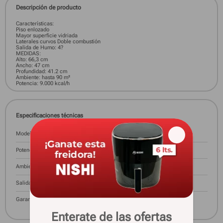
Descripción de producto
Características:
Piso enlozado
Mayor superficie vidriada
Laterales curvos Doble combustión
Salida de Humo: 4?
MEDIDAS:
Alto: 66,3 cm
Ancho: 47 cm
Profundidad: 41.2 cm
Ambiente: hasta 90 m²
Potencia: 9.000 kcal/h
Especificaciones técnicas
Modelo
AUSTRAL 9000
Potencia
9000 Cal
Ambiente A Climatizar
90 m2
Salida De Humo
4"
Garantía
12 meses
Enterate de las ofertas