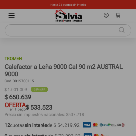
Hasta 24 cuotas sin interés
TROMEN
Calefactor a Leña 9000 Cal 90 m2 AUSTRAL
9000
Cod
0019700115
$
1
.
001
.
009
35%
 OFF
$
650
.
639
OFERTA
$ 533.523
en 1 pago
Precio sin impuestos nacionales: $
537.718
12
cuotas
sin interés
de 
$ 54.219,92